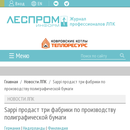
Вход
EN
☰ Меню
ГЛАВНАЯ
РУБРИКИ И ТЕМЫ
Главная
Новости ЛПК
Sappi продаст три фабрики по
РУБРИКИ ЖУРНАЛА
НОВОСТИ
производству полиграфической бумаги
ЛЕСНОЕ ХОЗЯЙСТВО
КАЛЕНДАРЬ СОБЫТИЙ
ПРОЕКТЫ ЛПИ
НОВОСТИ ЛПК
ЛЕСОЗАГОТОВКА
НОВОСТИ ЛПК
АНАЛИТИКА
АРХИВ
Sappi продаст три фабрики по производству
ЛЕСОПИЛЕНИЕ
НОВОСТИ ЖУРНАЛА
ПРЕДПРИЯТИЯ ЛПК
АРХИВ ЖУРНАЛОВ
полиграфической бумаги
О ЖУРНАЛЕ
ДЕРЕВООБРАБОТКА
НОВОСТИ КОМПАНИЙ
ЛЕСНЫЕ РЕГИОНЫ РОССИИ
СТАТЬИ
ПОДПИСКА
РЕКЛАМОДАТЕЛЯМ
Германия
|
Нидерланды
|
Финляндия