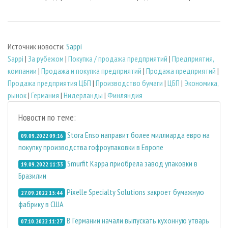
Источник новости:
Sappi
Sappi
|
За рубежом
|
Покупка / продажа предприятий
|
Предприятия,
компании
|
Продажа и покупка предприятий
|
Продажа предприятий
|
Продажа предприятия ЦБП
|
Производство бумаги
|
ЦБП
|
Экономика,
рынок
|
Германия
|
Нидерланды
|
Финляндия
Новости по теме:
Stora Enso направит более миллиарда евро на
09.09.2022 09:16
покупку производства гофроупаковки в Европе
Smurfit Kappa приобрела завод упаковки в
19.09.2022 11:33
Бразилии
Pixelle Specialty Solutions закроет бумажную
27.09.2022 15:44
фабрику в США
В Германии начали выпускать кухонную утварь
07.10.2022 11:27