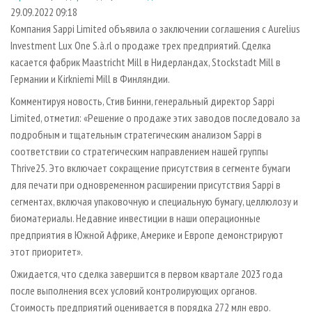
СУШКА ДРЕВЕСИНЫ
ПЕРСОНЫ
КОНТАКТЫ
РЕКЛАМА
29.09.2022 09:18
Компания Sappi Limited объявила о заключении соглашения с Aurelius
ПРОИЗВОДСТВО ДРЕВЕСНЫХ ПЛИТ
МОБИЛЬНЫЕ ВЫСТАВКИ
РЕКЛАМА НА САЙТЕ
Investment Lux One S.à.rl о продаже трех предприятий. Сделка
ДЕРЕВЯННОЕ ДОМОСТРОЕНИЕ
ОФИЦИАЛЬНЫЕ ДЕЛЕГАЦИИ
касается фабрик Maastricht Mill в Нидерландах, Stockstadt Mill в
ПРОИЗВОДСТВО МЕБЕЛИ
Германии и Kirkniemi Mill в Финляндии.
ПРИОРИТЕТНЫЕ ИНВЕСТПРОЕКТЫ
БИОЭНЕРГЕТИКА
Комментируя новость, Стив Бинни, генеральный директор Sappi
RUSSIAN FORESTRY REVIEW
Limited, отметил: «Решение о продаже этих заводов последовало за
ЦБП
ГАЗЕТА ЛЕСПРОМФОРУМ
подробным и тщательным стратегическим анализом Sappi в
ИНСТРУМЕНТ И МАТЕРИАЛЫ
БИБЛИОТЕКА СПЕЦИАЛИСТА
соответствии со стратегическим направлением нашей группы
Thrive25. Это включает сокращение присутствия в сегменте бумаги
для печати при одновременном расширении присутствия Sappi в
сегментах, включая упаковочную и специальную бумагу, целлюлозу и
биоматериалы. Недавние инвестиции в наши операционные
предприятия в Южной Африке, Америке и Европе демонстрируют
этот приоритет».
Ожидается, что сделка завершится в первом квартале 2023 года
после выполнения всех условий контролирующих органов.
Стоимость предприятий оценивается в порядка 272 млн евро.