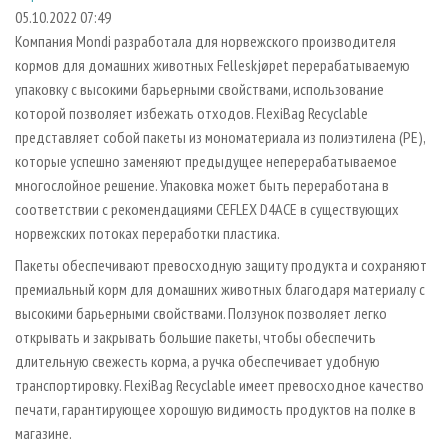
СУШКА ДРЕВЕСИНЫ
ПЕРСОНЫ
КОНТАКТЫ
РЕКЛАМА
05.10.2022 07:49
Компания Mondi разработала для норвежского производителя
ПРОИЗВОДСТВО ДРЕВЕСНЫХ ПЛИТ
МОБИЛЬНЫЕ ВЫСТАВКИ
РЕКЛАМА НА САЙТЕ
кормов для домашних животных Felleskjøpet перерабатываемую
ДЕРЕВЯННОЕ ДОМОСТРОЕНИЕ
ОФИЦИАЛЬНЫЕ ДЕЛЕГАЦИИ
упаковку с высокими барьерными свойствами, использование
ПРОИЗВОДСТВО МЕБЕЛИ
которой позволяет избежать отходов. FlexiBag Recyclable
ПРИОРИТЕТНЫЕ ИНВЕСТПРОЕКТЫ
представляет собой пакеты из мономатериала из полиэтилена (PE),
БИОЭНЕРГЕТИКА
RUSSIAN FORESTRY REVIEW
которые успешно заменяют предыдущее неперерабатываемое
ЦБП
ГАЗЕТА ЛЕСПРОМФОРУМ
многослойное решение. Упаковка может быть переработана в
соответствии с рекомендациями CEFLEX D4ACE в существующих
ИНСТРУМЕНТ И МАТЕРИАЛЫ
БИБЛИОТЕКА СПЕЦИАЛИСТА
норвежских потоках переработки пластика.
Пакеты обеспечивают превосходную защиту продукта и сохраняют
премиальный корм для домашних животных благодаря материалу с
высокими барьерными свойствами. Ползунок позволяет легко
открывать и закрывать большие пакеты, чтобы обеспечить
длительную свежесть корма, а ручка обеспечивает удобную
транспортировку. FlexiBag Recyclable имеет превосходное качество
печати, гарантирующее хорошую видимость продуктов на полке в
магазине.