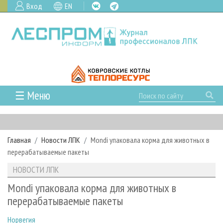
Вход
EN
☰ Меню
ГЛАВНАЯ
РУБРИКИ И ТЕМЫ
Главная
Новости ЛПК
Mondi упаковала корма для животных в
РУБРИКИ ЖУРНАЛА
НОВОСТИ
перерабатываемые пакеты
ЛЕСНОЕ ХОЗЯЙСТВО
КАЛЕНДАРЬ СОБЫТИЙ
ПРОЕКТЫ ЛПИ
НОВОСТИ ЛПК
ЛЕСОЗАГОТОВКА
НОВОСТИ ЛПК
АНАЛИТИКА
АРХИВ
Mondi упаковала корма для животных в
ЛЕСОПИЛЕНИЕ
НОВОСТИ ЖУРНАЛА
ПРЕДПРИЯТИЯ ЛПК
АРХИВ ЖУРНАЛОВ
перерабатываемые пакеты
О ЖУРНАЛЕ
ДЕРЕВООБРАБОТКА
НОВОСТИ КОМПАНИЙ
ЛЕСНЫЕ РЕГИОНЫ РОССИИ
СТАТЬИ
ПОДПИСКА
РЕКЛАМОДАТЕЛЯМ
Норвегия