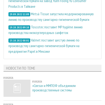
гигиенической бумаги на завод Yuen Foong Yu Consumer
Products в Тайване
Metsä Tissue запустила модернизированную
29.09.2022 11:09
линию по производству санитарно-гигиенической бумаги
Toscotec поставит MP hygiène линию
19.10.2022 09:10
производства низкоуглеродных салфеток
Valmet поставит шестую линию по
25.10.2022 08:01
производству санитарно-гигиенической бумаги на
предприятие Papel в Мексике
НОВОСТИ ПО ТЕМЕ
05.08.2026
05.08.2026
«Свеза» и ММПОФ объединили
производственные системы
05.08.2026