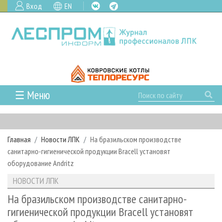
Вход
EN
☰ Меню
ГЛАВНАЯ
РУБРИКИ И ТЕМЫ
Главная
Новости ЛПК
На бразильском производстве
РУБРИКИ ЖУРНАЛА
НОВОСТИ
санитарно-гигиенической продукции Bracell установят
ЛЕСНОЕ ХОЗЯЙСТВО
КАЛЕНДАРЬ СОБЫТИЙ
оборудование Andritz
ПРОЕКТЫ ЛПИ
ЛЕСОЗАГОТОВКА
НОВОСТИ ЛПК
АНАЛИТИКА
НОВОСТИ ЛПК
АРХИВ
ЛЕСОПИЛЕНИЕ
НОВОСТИ ЖУРНАЛА
ПРЕДПРИЯТИЯ ЛПК
АРХИВ ЖУРНАЛОВ
На бразильском производстве санитарно-
О ЖУРНАЛЕ
гигиенической продукции Bracell установят
ДЕРЕВООБРАБОТКА
НОВОСТИ КОМПАНИЙ
ЛЕСНЫЕ РЕГИОНЫ РОССИИ
СТАТЬИ
ПОДПИСКА
РЕКЛАМОДАТЕЛЯМ