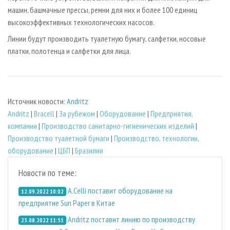
машин, башмачные прессы, ремни для них и более 100 единиц
высокоэффективных технологических насосов.
Линии будут производить туалетную бумагу, салфетки, носовые
платки, полотенца и салфетки для лица.
Источник новости:
Andritz
Andritz
|
Bracell
|
За рубежом
|
Оборудование
|
Предприятия,
компании
|
Производство санитарно-гигиенических изделий
|
Производство туалетной бумаги
|
Производство, технологии,
оборудование
|
ЦБП
|
Бразилия
Новости по теме:
A.Celli поставит оборудование на
12.09.2022 10:02
предприятие Sun Paper в Китае
Andritz поставит линию по производству
23.08.2022 11:51