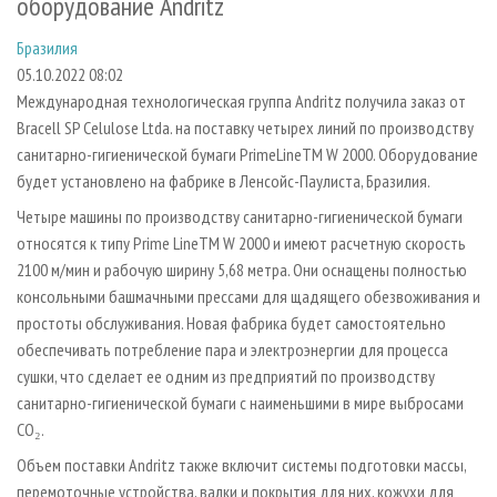
оборудование Andritz
СУШКА ДРЕВЕСИНЫ
ПЕРСОНЫ
КОНТАКТЫ
РЕКЛАМА
Бразилия
ПРОИЗВОДСТВО ДРЕВЕСНЫХ ПЛИТ
МОБИЛЬНЫЕ ВЫСТАВКИ
РЕКЛАМА НА САЙТЕ
05.10.2022 08:02
ДЕРЕВЯННОЕ ДОМОСТРОЕНИЕ
ОФИЦИАЛЬНЫЕ ДЕЛЕГАЦИИ
Международная технологическая группа Andritz получила заказ от
ПРОИЗВОДСТВО МЕБЕЛИ
ПРИОРИТЕТНЫЕ ИНВЕСТПРОЕКТЫ
Bracell SP Celulose Ltda. на поставку четырех линий по производству
санитарно-гигиенической бумаги PrimeLineTM W 2000. Оборудование
БИОЭНЕРГЕТИКА
RUSSIAN FORESTRY REVIEW
будет установлено на фабрике в Ленсойс-Паулиста, Бразилия.
ЦБП
ГАЗЕТА ЛЕСПРОМФОРУМ
Четыре машины по производству санитарно-гигиенической бумаги
ИНСТРУМЕНТ И МАТЕРИАЛЫ
БИБЛИОТЕКА СПЕЦИАЛИСТА
относятся к типу Prime LineTM W 2000 и имеют расчетную скорость
2100 м/мин и рабочую ширину 5,68 метра. Они оснащены полностью
консольными башмачными прессами для щадящего обезвоживания и
простоты обслуживания. Новая фабрика будет самостоятельно
обеспечивать потребление пара и электроэнергии для процесса
сушки, что сделает ее одним из предприятий по производству
санитарно-гигиенической бумаги с наименьшими в мире выбросами
CO₂.
Объем поставки Andritz также включит системы подготовки массы,
перемоточные устройства, валки и покрытия для них, кожухи для