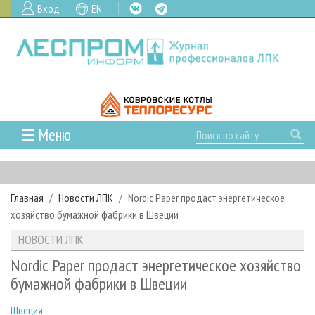
Вход
EN
☰ Меню
ГЛАВНАЯ
РУБРИКИ И ТЕМЫ
Главная
Новости ЛПК
Nordic Paper продаст энергетическое
РУБРИКИ ЖУРНАЛА
НОВОСТИ
хозяйство бумажной фабрики в Швеции
ЛЕСНОЕ ХОЗЯЙСТВО
КАЛЕНДАРЬ СОБЫТИЙ
ПРОЕКТЫ ЛПИ
НОВОСТИ ЛПК
ЛЕСОЗАГОТОВКА
НОВОСТИ ЛПК
АНАЛИТИКА
АРХИВ
Nordic Paper продаст энергетическое хозяйство
ЛЕСОПИЛЕНИЕ
НОВОСТИ ЖУРНАЛА
ПРЕДПРИЯТИЯ ЛПК
АРХИВ ЖУРНАЛОВ
бумажной фабрики в Швеции
О ЖУРНАЛЕ
ДЕРЕВООБРАБОТКА
НОВОСТИ КОМПАНИЙ
ЛЕСНЫЕ РЕГИОНЫ РОССИИ
СТАТЬИ
ПОДПИСКА
РЕКЛАМОДАТЕЛЯМ
Швеция