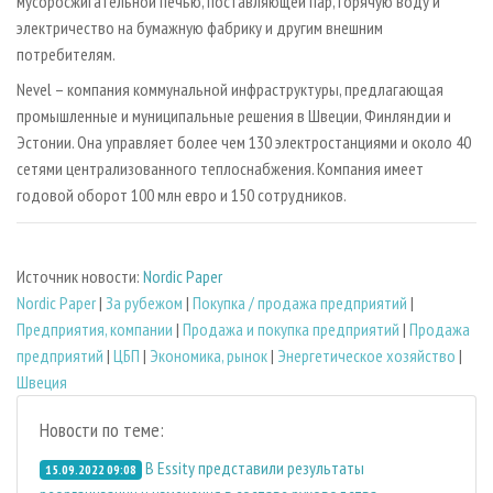
мусоросжигательной печью, поставляющей пар, горячую воду и
электричество на бумажную фабрику и другим внешним
потребителям.
Nevel – компания коммунальной инфраструктуры, предлагающая
промышленные и муниципальные решения в Швеции, Финляндии и
Эстонии. Она управляет более чем 130 электростанциями и около 40
сетями централизованного теплоснабжения. Компания имеет
годовой оборот 100 млн евро и 150 сотрудников.
Источник новости:
Nordic Paper
Nordic Paper
|
За рубежом
|
Покупка / продажа предприятий
|
Предприятия, компании
|
Продажа и покупка предприятий
|
Продажа
предприятий
|
ЦБП
|
Экономика, рынок
|
Энергетическое хозяйство
|
Швеция
Новости по теме:
В Essity представили результаты
15.09.2022 09:08