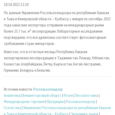
СУШКА ДРЕВЕСИНЫ
ПЕРСОНЫ
КОНТАКТЫ
РЕКЛАМА
10.10.2022 12:20
ПРОИЗВОДСТВО ДРЕВЕСНЫХ ПЛИТ
МОБИЛЬНЫЕ ВЫСТАВКИ
По данным Управления Россельхознадзора по республикам Хакасия
РЕКЛАМА НА САЙТЕ
и Тыва и Кемеровской области – Кузбассу, с января по сентябрь 2022
ДЕРЕВЯННОЕ ДОМОСТРОЕНИЕ
ОФИЦИАЛЬНЫЕ ДЕЛЕГАЦИИ
года хакасские экспортеры отправили на международные рынки
ПРОИЗВОДСТВО МЕБЕЛИ
ПРИОРИТЕТНЫЕ ИНВЕСТПРОЕКТЫ
более 25,7 тыс. м³ лесопродукции. Лабораторные исследования
БИОЭНЕРГЕТИКА
подтвердили, что вся древесина соответствует фитосанитарным
RUSSIAN FORESTRY REVIEW
требованиям стран-импортеров.
ЦБП
ГАЗЕТА ЛЕСПРОМФОРУМ
Известно, что в отчетные месяцы Республика Хакасия
ИНСТРУМЕНТ И МАТЕРИАЛЫ
БИБЛИОТЕКА СПЕЦИАЛИСТА
экспортировала лесопродукцию в Таджикистан, Польшу, Узбекистан,
Казахстан, Азербайджан, Литву, Кыргызстан, Китай, Австралию,
Германию, Беларусь и Бельгию.
Источник новости:
Россельхознадзор
Аналитика
|
Внешнеторговый оборот
|
Итоги
|
Лесозаготовка
|
Международная торговля
|
Продукция
|
Россельхознадзор
|
Статистика
|
Управление Россельхознадзора по республикам Хакасия
и Тыва и Кемеровской области – Кузбассу
|
Экономика, рынок
|