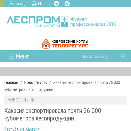
Вход
EN
☰ Меню
ГЛАВНАЯ
РУБРИКИ И ТЕМЫ
Главная
Новости ЛПК
Хакасия экспортировала почти 26 000
РУБРИКИ ЖУРНАЛА
НОВОСТИ
кубометров лесопродукции
ЛЕСНОЕ ХОЗЯЙСТВО
КАЛЕНДАРЬ СОБЫТИЙ
ПРОЕКТЫ ЛПИ
НОВОСТИ ЛПК
ЛЕСОЗАГОТОВКА
НОВОСТИ ЛПК
АНАЛИТИКА
АРХИВ
Хакасия экспортировала почти 26 000
ЛЕСОПИЛЕНИЕ
НОВОСТИ ЖУРНАЛА
ПРЕДПРИЯТИЯ ЛПК
АРХИВ ЖУРНАЛОВ
кубометров лесопродукции
О ЖУРНАЛЕ
ДЕРЕВООБРАБОТКА
НОВОСТИ КОМПАНИЙ
ЛЕСНЫЕ РЕГИОНЫ РОССИИ
СТАТЬИ
ПОДПИСКА
РЕКЛАМОДАТЕЛЯМ
Республика Хакасия