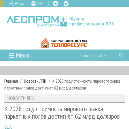
Вход
EN
☰ Меню
ГЛАВНАЯ
РУБРИКИ И ТЕМЫ
Главная
Новости ЛПК
К 2028 году стоимость мирового рынка
РУБРИКИ ЖУРНАЛА
НОВОСТИ
паркетных полов достигнет 62 млрд долларов
ЛЕСНОЕ ХОЗЯЙСТВО
КАЛЕНДАРЬ СОБЫТИЙ
ПРОЕКТЫ ЛПИ
НОВОСТИ ЛПК
ЛЕСОЗАГОТОВКА
НОВОСТИ ЛПК
АНАЛИТИКА
АРХИВ
К 2028 году стоимость мирового рынка
ЛЕСОПИЛЕНИЕ
НОВОСТИ ЖУРНАЛА
ПРЕДПРИЯТИЯ ЛПК
АРХИВ ЖУРНАЛОВ
паркетных полов достигнет 62 млрд долларов
О ЖУРНАЛЕ
ДЕРЕВООБРАБОТКА
НОВОСТИ КОМПАНИЙ
ЛЕСНЫЕ РЕГИОНЫ РОССИИ
СТАТЬИ
ПОДПИСКА
РЕКЛАМОДАТЕЛЯМ
США