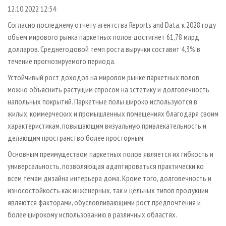
СУШКА ДРЕВЕСИНЫ
ПЕРСОНЫ
КОНТАКТЫ
РЕКЛАМА
12.10.2022 12:54
ПРОИЗВОДСТВО ДРЕВЕСНЫХ ПЛИТ
МОБИЛЬНЫЕ ВЫСТАВКИ
Согласно последнему отчету агентства Reports and Data, к 2028 году
РЕКЛАМА НА САЙТЕ
объем мирового рынка паркетных полов достигнет 61,78 млрд
ДЕРЕВЯННОЕ ДОМОСТРОЕНИЕ
ОФИЦИАЛЬНЫЕ ДЕЛЕГАЦИИ
долларов. Среднегодовой темп роста выручки составит 4,3% в
ПРОИЗВОДСТВО МЕБЕЛИ
ПРИОРИТЕТНЫЕ ИНВЕСТПРОЕКТЫ
течение прогнозируемого периода.
БИОЭНЕРГЕТИКА
RUSSIAN FORESTRY REVIEW
Устойчивый рост доходов на мировом рынке паркетных полов
можно объяснить растущим спросом на эстетику и долговечность
ЦБП
ГАЗЕТА ЛЕСПРОМФОРУМ
напольных покрытий. Паркетные полы широко используются в
ИНСТРУМЕНТ И МАТЕРИАЛЫ
БИБЛИОТЕКА СПЕЦИАЛИСТА
жилых, коммерческих и промышленных помещениях благодаря своим
характеристикам, повышающим визуальную привлекательность и
делающим пространство более просторным.
Основным преимуществом паркетных полов является их гибкость и
универсальность, позволяющая адаптироваться практически ко
всем темам дизайна интерьера дома. Кроме того, долговечность и
износостойкость как инженерных, так и цельных типов продукции
являются факторами, обусловливающими рост предпочтения и
более широкому использованию в различных областях.