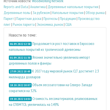
Источник новости:
Woodworking Network
Reports and Data
|
Аналитика
|
Деревянные напольные покрытия
|
Деревянные полы
|
За рубежом
|
Напольные покрытия
|
Обзор рынка
|
Паркет
|
Паркетная доска
|
Прогнозы
|
Продукция
|
Производство
плит
|
Рынок паркета
|
Экономика, рынок
|
США
Новости по теме:
Продолжается рост поставок в Евросоюз
06.09.2022 12:58
напольных покрытий из тропической древесины
Япония значительно увеличила импорт
01.09.2022 11:30
деревянных полов и фанеры
К 2027 году мировой рынок CLT достигнет 2,3
27.09.2022 10:49
миллиарда долларов
Объем лесозаготовки на Северо-Западе
18.10.2022 10:07
сократился на 32%
Стоимость лесоматериалов, реализованных
19.10.2022 14:04
на СПбМТСБ, увеличилась на 149%