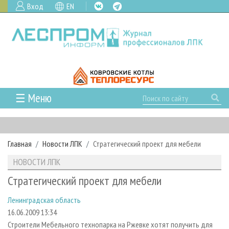
Вход
EN
☰ Меню
ГЛАВНАЯ
РУБРИКИ И ТЕМЫ
Главная
Новости ЛПК
Стратегический проект для мебели
РУБРИКИ ЖУРНАЛА
НОВОСТИ
НОВОСТИ ЛПК
ЛЕСНОЕ ХОЗЯЙСТВО
КАЛЕНДАРЬ СОБЫТИЙ
ПРОЕКТЫ ЛПИ
Стратегический проект для мебели
ЛЕСОЗАГОТОВКА
НОВОСТИ ЛПК
АНАЛИТИКА
АРХИВ
Ленинградская область
ЛЕСОПИЛЕНИЕ
НОВОСТИ ЖУРНАЛА
ПРЕДПРИЯТИЯ ЛПК
АРХИВ ЖУРНАЛОВ
О ЖУРНАЛЕ
16.06.2009 13:34
ДЕРЕВООБРАБОТКА
НОВОСТИ КОМПАНИЙ
ЛЕСНЫЕ РЕГИОНЫ РОССИИ
СТАТЬИ
ПОДПИСКА
РЕКЛАМОДАТЕЛЯМ
Строители Мебельного технопарка на Ржевке хотят получить для