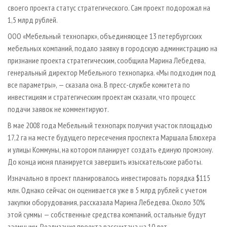
СУШКА ДРЕВЕСИНЫ
ПЕРСОНЫ
своего проекта статус стратегического. Сам проект подорожал на
КОНТАКТЫ
РЕКЛАМА
1,5 млрд рублей.
ПРОИЗВОДСТВО ДРЕВЕСНЫХ ПЛИТ
МОБИЛЬНЫЕ ВЫСТАВКИ
РЕКЛАМА НА САЙТЕ
ООО «Мебельный технопарк», объединяющее 13 петербургских
ДЕРЕВЯННОЕ ДОМОСТРОЕНИЕ
ОФИЦИАЛЬНЫЕ ДЕЛЕГАЦИИ
мебельных компаний, подало заявку в городскую администрацию на
ПРОИЗВОДСТВО МЕБЕЛИ
ПРИОРИТЕТНЫЕ ИНВЕСТПРОЕКТЫ
признание проекта стратегическим, сообщила Марина Лебедева,
генеральный директор Мебельного технопарка. «Мы подходим под
БИОЭНЕРГЕТИКА
RUSSIAN FORESTRY REVIEW
все параметры», — сказала она. В пресс-службе комитета по
ЦБП
ГАЗЕТА ЛЕСПРОМФОРУМ
инвестициям и стратегическим проектам сказали, что процесс
ИНСТРУМЕНТ И МАТЕРИАЛЫ
БИБЛИОТЕКА СПЕЦИАЛИСТА
подачи заявок не комментируют.
В мае 2008 года Мебельный технопарк получил участок площадью
17,2 га на месте будущего пересечения проспекта Маршала Блюхера
и улицы Коммуны, на котором планирует создать единую промзону.
До конца июня планируется завершить изыскательские работы.
Изначально в проект планировалось инвестировать порядка $115
млн. Однако сейчас он оценивается уже в 5 млрд рублей с учетом
закупки оборудования, рассказала Марина Лебедева. Около 30%
этой суммы — собственные средства компаний, остальные будут
заемными. Реализация проекта рассчитана на 10 лет.