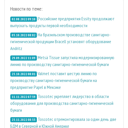
Новости по теме:
Российские предприятия Essity продолжают
02.08.2022 09:10
выпускать продукты первой необходимости
На бразильском производстве санитарно-
05.10.2022 08:02
гигиенической продукции Bracell установят оборудование
Andritz
Metsä Tissue запустила модернизированную
29.09.2022 11:09
линию по производству санитарно-гигиенической бумаги
Valmet поставит шестую линию по
25.10.2022 08:01
производству санитарно-гигиенической бумаги на
предприятие Papel в Мексике
Toscotec укрепляет лидерство в области
11.11.2022 07:59
оборудования для производства санитарно-гигиенической
бумаги
Toscotec отремонтировала за один день две
25.11.2022 08:55
БДМ в Северной и Южной Америке