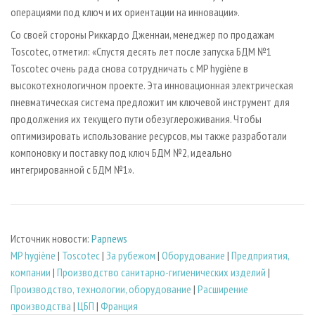
операциями под ключ и их ориентации на инновации».
Со своей стороны Риккардо Дженнаи, менеджер по продажам
Toscotec, отметил: «Спустя десять лет после запуска БДМ №1
Toscotec очень рада снова сотрудничать с MP hygiène в
высокотехнологичном проекте. Эта инновационная электрическая
пневматическая система предложит им ключевой инструмент для
продолжения их текущего пути обезуглероживания. Чтобы
оптимизировать использование ресурсов, мы также разработали
компоновку и поставку под ключ БДМ №2, идеально
интегрированной с БДМ №1».
Источник новости:
Papnews
MP hygiène
|
Toscotec
|
За рубежом
|
Оборудование
|
Предприятия,
компании
|
Производство санитарно-гигиенических изделий
|
Производство, технологии, оборудование
|
Расширение
производства
|
ЦБП
|
Франция