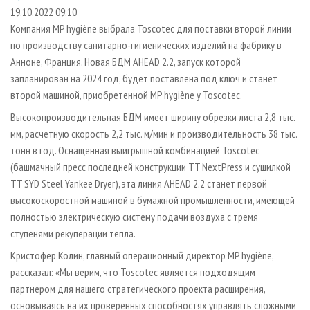
СУШКА ДРЕВЕСИНЫ
ПЕРСОНЫ
КОНТАКТЫ
РЕКЛАМА
19.10.2022 09:10
Компания MP hygiène выбрала Toscotec для поставки второй линии
ПРОИЗВОДСТВО ДРЕВЕСНЫХ ПЛИТ
МОБИЛЬНЫЕ ВЫСТАВКИ
РЕКЛАМА НА САЙТЕ
по производству санитарно-гигиенических изделий на фабрику в
ДЕРЕВЯННОЕ ДОМОСТРОЕНИЕ
ОФИЦИАЛЬНЫЕ ДЕЛЕГАЦИИ
Анноне, Франция. Новая БДМ AHEAD 2.2, запуск которой
ПРОИЗВОДСТВО МЕБЕЛИ
запланирован на 2024 год, будет поставлена под ключ и станет
ПРИОРИТЕТНЫЕ ИНВЕСТПРОЕКТЫ
второй машиной, приобретенной MP hygiène у Toscotec.
БИОЭНЕРГЕТИКА
RUSSIAN FORESTRY REVIEW
Высокопроизводительная БДМ имеет ширину обрезки листа 2,8 тыс.
ЦБП
ГАЗЕТА ЛЕСПРОМФОРУМ
мм, расчетную скорость 2,2 тыс. м/мин и производительность 38 тыс.
ИНСТРУМЕНТ И МАТЕРИАЛЫ
БИБЛИОТЕКА СПЕЦИАЛИСТА
тонн в год. Оснащенная выигрышной комбинацией Toscotec
(башмачный пресс последней конструкции TT NextPress и сушилкой
TT SYD Steel Yankee Dryer), эта линия AHEAD 2.2 станет первой
высокоскоростной машиной в бумажной промышленности, имеющей
полностью электрическую систему подачи воздуха с тремя
ступенями рекуперации тепла.
Кристофер Колин, главный операционный директор MP hygiène,
рассказал: «Мы верим, что Toscotec является подходящим
партнером для нашего стратегического проекта расширения,
основываясь на их проверенных способностях управлять сложными