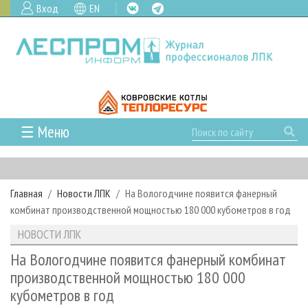
Вход
EN
☰ Меню
ГЛАВНАЯ
РУБРИКИ И ТЕМЫ
Главная
Новости ЛПК
На Вологодчине появится фанерный
РУБРИКИ ЖУРНАЛА
НОВОСТИ
комбинат производственной мощностью 180 000 кубометров в год
ЛЕСНОЕ ХОЗЯЙСТВО
КАЛЕНДАРЬ СОБЫТИЙ
ПРОЕКТЫ ЛПИ
НОВОСТИ ЛПК
ЛЕСОЗАГОТОВКА
НОВОСТИ ЛПК
АНАЛИТИКА
АРХИВ
На Вологодчине появится фанерный комбинат
ЛЕСОПИЛЕНИЕ
НОВОСТИ ЖУРНАЛА
ПРЕДПРИЯТИЯ ЛПК
АРХИВ ЖУРНАЛОВ
производственной мощностью 180 000
О ЖУРНАЛЕ
кубометров в год
ДЕРЕВООБРАБОТКА
НОВОСТИ КОМПАНИЙ
ЛЕСНЫЕ РЕГИОНЫ РОССИИ
СТАТЬИ
ПОДПИСКА
РЕКЛАМОДАТЕЛЯМ