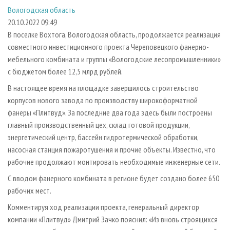
СУШКА ДРЕВЕСИНЫ
ПЕРСОНЫ
КОНТАКТЫ
РЕКЛАМА
Вологодская область
20.10.2022 09:49
ПРОИЗВОДСТВО ДРЕВЕСНЫХ ПЛИТ
МОБИЛЬНЫЕ ВЫСТАВКИ
РЕКЛАМА НА САЙТЕ
В поселке Вохтога, Вологодская область, продолжается реализация
ДЕРЕВЯННОЕ ДОМОСТРОЕНИЕ
ОФИЦИАЛЬНЫЕ ДЕЛЕГАЦИИ
совместного инвестиционного проекта Череповецкого фанерно-
ПРОИЗВОДСТВО МЕБЕЛИ
ПРИОРИТЕТНЫЕ ИНВЕСТПРОЕКТЫ
мебельного комбината и группы «Вологодские лесопромышленники»
с бюджетом более 12,5 млрд рублей.
БИОЭНЕРГЕТИКА
RUSSIAN FORESTRY REVIEW
В настоящее время на площадке завершилось строительство
ЦБП
ГАЗЕТА ЛЕСПРОМФОРУМ
корпусов нового завода по производству широкоформатной
ИНСТРУМЕНТ И МАТЕРИАЛЫ
БИБЛИОТЕКА СПЕЦИАЛИСТА
фанеры «Плитвуд». За последние два года здесь были построены
главный производственный цех, склад готовой продукции,
энергетический центр, бассейн гидротермической обработки,
насосная станция пожаротушения и прочие объекты. Известно, что
рабочие продолжают монтировать необходимые инженерные сети.
С вводом фанерного комбината в регионе будет создано более 650
рабочих мест.
Комментируя ход реализации проекта, генеральный директор
компании «Плитвуд» Дмитрий Зачко пояснил: «Из вновь строящихся