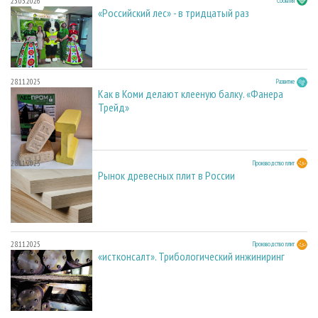
23.03.2026
События
«Российский лес» - в тридцатый раз
28.11.2025
Развитие
Как в Коми делают клееную балку. «Фанера
Трейд»
28.11.2025
Производство плит
Рынок древесных плит в России
28.11.2025
Производство плит
«истконсалт». Трибологический инжиниринг