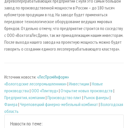
деревоперерабатывающих предприятий с нуля это самый большой
завод по производственной мощности в России – до 180 тысяч
кубометров продукции в год. На заводе будет применяться
передовое технологическое оборудование ведущих мировых
брендов. Отдельно отмечу, что предприятие строится по соседству
с ООО «ВохтогаЛесДрев», так же принадлежащим нашим инвесторам.
После выхода нашего завода на проектную мощность можно будет
говорить о создании единого лесоперерабатывающего кластера».
Источник новости:
«ЛесПромИнформ»
«Вологодские лесопромышленники»
|
Инвестиции
|
Новые
производства
|
ООО «Плитвуд»
|
Открытие новых производств
|
Предприятия, компании
|
Производство плит
|
Рынок фанеры
|
Фанера
|
Череповецкий фанерно-мебельный комбинат
|
Вологодская
область
Новости по теме: