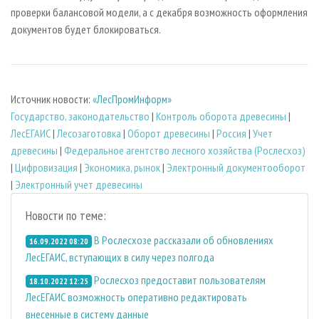
проверки балансовой модели, а с декабря возможность оформления
документов будет блокироваться.
Источник новости:
«ЛесПромИнформ»
Государство, законодательство
|
Контроль оборота древесины
|
ЛесЕГАИС
|
Лесозаготовка
|
Оборот древесины
|
Россия
|
Учет
древесины
|
Федеральное агентство лесного хозяйства (Рослесхоз)
|
Цифровизация
|
Экономика, рынок
|
Электронный документооборот
|
Электронный учет древесины
Новости по теме:
В Рослесхозе рассказали об обновлениях
16.09.2022 08:20
ЛесЕГАИС, вступающих в силу через полгода
Рослесхоз предоставит пользователям
18.10.2022 12:25
ЛесЕГАИС возможность оперативно редактировать
внесенные в систему данные