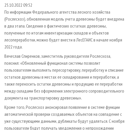
СУШКА ДРЕВЕСИНЫ
ПЕРСОНЫ
КОНТАКТЫ
РЕКЛАМА
25.10.2022 09:52
По информации Федерального агентства лесного хозяйства
ПРОИЗВОДСТВО ДРЕВЕСНЫХ ПЛИТ
МОБИЛЬНЫЕ ВЫСТАВКИ
РЕКЛАМА НА САЙТЕ
(Рослесхоз), обновленная модель учета древесины будет внедрена
ДЕРЕВЯННОЕ ДОМОСТРОЕНИЕ
ОФИЦИАЛЬНЫЕ ДЕЛЕГАЦИИ
в два этапа. Сведения о фактических остатках древесины,
ПРОИЗВОДСТВО МЕБЕЛИ
полученные по итогам инвентаризации складов и объектов
ПРИОРИТЕТНЫЕ ИНВЕСТПРОЕКТЫ
лесопереработки, можно будет внести в ЛесЕГАИС в начале ноября
БИОЭНЕРГЕТИКА
RUSSIAN FORESTRY REVIEW
2022 года.
ЦБП
ГАЗЕТА ЛЕСПРОМФОРУМ
Вячеслав Спиренков, заместитель руководителя Рослесхоза,
ИНСТРУМЕНТ И МАТЕРИАЛЫ
БИБЛИОТЕКА СПЕЦИАЛИСТА
пояснил: «Обновленный функционал системы позволит
пользователям выполнять пересортировку, переработку и списание
остатков древесины в местах ее складирования и переработки, а
также переносить остатки древесины и продукцию ее переработки
между складами без оформления электронного сопроводительного
документа на транспортировку древесины».
Кроме того, Рослесхоз анонсировал появление в системе функции
автоматической проверки создаваемых объектов на совпадение с
уже существующими данными, дубликаты будут удаляться. С ноября
пользователи будут получать уведомления о непрохождении