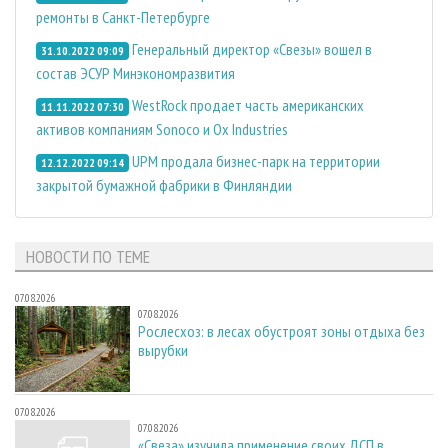
ремонты в Санкт-Петербурге
Генеральный директор «Свезы» вошел в
31.10.2022 09:09
состав ЭСУР Минэкономразвития
WestRock продает часть американских
11.11.2022 07:30
активов компаниям Sonoco и Ox Industries
UPM продала бизнес-парк на территории
12.12.2022 09:14
закрытой бумажной фабрики в Финляндии
НОВОСТИ ПО ТЕМЕ
07.08.2026
07.08.2026
Рослесхоз: в лесах обустроят зоны отдыха без
вырубки
07.08.2026
07.08.2026
«Свеза» изучила применение своих ДСП в