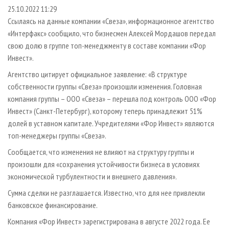
СУШКА ДРЕВЕСИНЫ
ПЕРСОНЫ
КОНТАКТЫ
РЕКЛАМА
25.10.2022 11:29
Ссылаясь на данные компании «Свеза», информационное агентство
ПРОИЗВОДСТВО ДРЕВЕСНЫХ ПЛИТ
МОБИЛЬНЫЕ ВЫСТАВКИ
РЕКЛАМА НА САЙТЕ
«Интерфакс» сообщило, что бизнесмен Алексей Мордашов передал
ДЕРЕВЯННОЕ ДОМОСТРОЕНИЕ
ОФИЦИАЛЬНЫЕ ДЕЛЕГАЦИИ
свою долю в группе топ-менеджменту в составе компании «Фор
ПРОИЗВОДСТВО МЕБЕЛИ
Инвест».
ПРИОРИТЕТНЫЕ ИНВЕСТПРОЕКТЫ
БИОЭНЕРГЕТИКА
Агентство цитирует официальное заявление: «В структуре
RUSSIAN FORESTRY REVIEW
собственности группы «Свеза» произошли изменения. Головная
ЦБП
ГАЗЕТА ЛЕСПРОМФОРУМ
компания группы – ООО «Свеза» – перешла под контроль ООО «Фор
ИНСТРУМЕНТ И МАТЕРИАЛЫ
БИБЛИОТЕКА СПЕЦИАЛИСТА
Инвест» (Санкт-Петербург), которому теперь принадлежит 51%
долей в уставном капитале. Учредителями «Фор Инвест» являются
топ-менеджеры группы «Свеза».
Сообщается, что изменения не влияют на структуру группы и
произошли для «сохранения устойчивости бизнеса в условиях
экономической турбулентности и внешнего давления».
Сумма сделки не разглашается. Известно, что для нее привлекли
банковское финансирование.
Компания «Фор Инвест» зарегистрирована в августе 2022 года. Ее