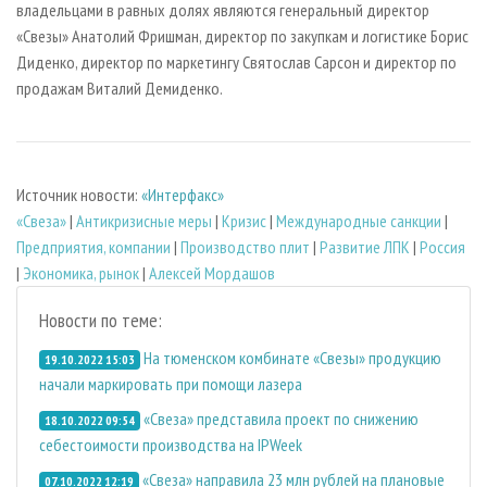
владельцами в равных долях являются генеральный директор
«Свезы» Анатолий Фришман, директор по закупкам и логистике Борис
Диденко, директор по маркетингу Святослав Сарсон и директор по
продажам Виталий Демиденко.
Источник новости:
«Интерфакс»
«Свеза»
|
Антикризисные меры
|
Кризис
|
Международные санкции
|
Предприятия, компании
|
Производство плит
|
Развитие ЛПК
|
Россия
|
Экономика, рынок
|
Алексей Мордашов
Новости по теме:
На тюменском комбинате «Свезы» продукцию
19.10.2022 15:03
начали маркировать при помощи лазера
«Свеза» представила проект по снижению
18.10.2022 09:54
себестоимости производства на IPWeek
«Свеза» направила 23 млн рублей на плановые
07.10.2022 12:19