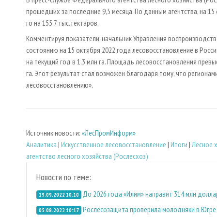
прошедших за последние 9,5 месяца. По данным агентства, на 1
го на 155,7 тыс. гектаров.
Комментируя показатели, начальник Управления воспроизводства
состоянию на 15 октября 2022 года лесовосстановление в Росси
на текущий год в 1,3 млн га. Площадь лесовосстановления превы
га. Этот результат стал возможен благодаря тому, что региона
лесовосстановлению».
Источник новости:
«ЛесПромИнформ»
Аналитика
|
Искусственное лесовосстановление
|
Итоги
|
Лесное 
агентство лесного хозяйства (Рослесхоз)
Новости по теме:
До 2026 года «Илим» направит 314 млн долла
19.09.2022 10:10
Рослесозащита проверила молодняки в Югре
05.08.2022 10:17