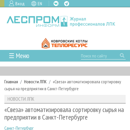
Вход
EN
☰ Меню
ГЛАВНАЯ
РУБРИКИ И ТЕМЫ
Главная
Новости ЛПК
«Свеза» автоматизировала сортировку
РУБРИКИ ЖУРНАЛА
НОВОСТИ
сырья на предприятии в Санкт-Петербурге
ЛЕСНОЕ ХОЗЯЙСТВО
КАЛЕНДАРЬ СОБЫТИЙ
ПРОЕКТЫ ЛПИ
НОВОСТИ ЛПК
ЛЕСОЗАГОТОВКА
НОВОСТИ ЛПК
АНАЛИТИКА
АРХИВ
«Свеза» автоматизировала сортировку сырья на
ЛЕСОПИЛЕНИЕ
НОВОСТИ ЖУРНАЛА
ПРЕДПРИЯТИЯ ЛПК
АРХИВ ЖУРНАЛОВ
предприятии в Санкт-Петербурге
О ЖУРНАЛЕ
ДЕРЕВООБРАБОТКА
НОВОСТИ КОМПАНИЙ
ЛЕСНЫЕ РЕГИОНЫ РОССИИ
СТАТЬИ
ПОДПИСКА
РЕКЛАМОДАТЕЛЯМ
Санкт-Петербург