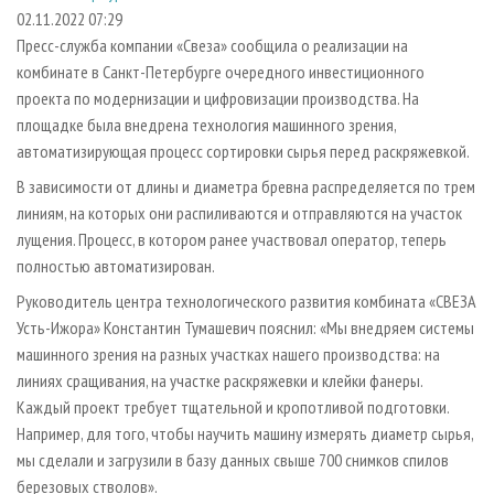
СУШКА ДРЕВЕСИНЫ
ПЕРСОНЫ
КОНТАКТЫ
РЕКЛАМА
02.11.2022 07:29
Пресс-служба компании «Свеза» сообщила о реализации на
ПРОИЗВОДСТВО ДРЕВЕСНЫХ ПЛИТ
МОБИЛЬНЫЕ ВЫСТАВКИ
РЕКЛАМА НА САЙТЕ
комбинате в Санкт-Петербурге очередного инвестиционного
ДЕРЕВЯННОЕ ДОМОСТРОЕНИЕ
ОФИЦИАЛЬНЫЕ ДЕЛЕГАЦИИ
проекта по модернизации и цифровизации производства. На
ПРОИЗВОДСТВО МЕБЕЛИ
площадке была внедрена технология машинного зрения,
ПРИОРИТЕТНЫЕ ИНВЕСТПРОЕКТЫ
автоматизирующая процесс сортировки сырья перед раскряжевкой.
БИОЭНЕРГЕТИКА
RUSSIAN FORESTRY REVIEW
В зависимости от длины и диаметра бревна распределяется по трем
ЦБП
ГАЗЕТА ЛЕСПРОМФОРУМ
линиям, на которых они распиливаются и отправляются на участок
ИНСТРУМЕНТ И МАТЕРИАЛЫ
БИБЛИОТЕКА СПЕЦИАЛИСТА
лущения. Процесс, в котором ранее участвовал оператор, теперь
полностью автоматизирован.
Руководитель центра технологического развития комбината «СВЕЗА
Усть-Ижора» Константин Тумашевич пояснил: «Мы внедряем системы
машинного зрения на разных участках нашего производства: на
линиях сращивания, на участке раскряжевки и клейки фанеры.
Каждый проект требует тщательной и кропотливой подготовки.
Например, для того, чтобы научить машину измерять диаметр сырья,
мы сделали и загрузили в базу данных свыше 700 снимков спилов
березовых стволов».