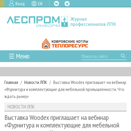
Вход
EN
☰ Меню
ГЛАВНАЯ
РУБРИКИ И ТЕМЫ
Главная
Новости ЛПК
Выставка Woodex приглашает на вебинар
РУБРИКИ ЖУРНАЛА
НОВОСТИ
«Фурнитура и комплектующие для мебельной промышленности. Что
ЛЕСНОЕ ХОЗЯЙСТВО
КАЛЕНДАРЬ СОБЫТИЙ
ждать рынку»
ПРОЕКТЫ ЛПИ
ЛЕСОЗАГОТОВКА
НОВОСТИ ЛПК
АНАЛИТИКА
НОВОСТИ ЛПК
АРХИВ
ЛЕСОПИЛЕНИЕ
НОВОСТИ ЖУРНАЛА
ПРЕДПРИЯТИЯ ЛПК
АРХИВ ЖУРНАЛОВ
Выставка Woodex приглашает на вебинар
О ЖУРНАЛЕ
«Фурнитура и комплектующие для мебельной
ДЕРЕВООБРАБОТКА
НОВОСТИ КОМПАНИЙ
ЛЕСНЫЕ РЕГИОНЫ РОССИИ
СТАТЬИ
ПОДПИСКА
РЕКЛАМОДАТЕЛЯМ