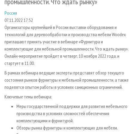
промышленности. Что ждать рынку»
СУШКА ДРЕВЕСИНЫ
ПЕРСОНЫ
КОНТАКТЫ
РЕКЛАМА
Россия
ПРОИЗВОДСТВО ДРЕВЕСНЫХ ПЛИТ
МОБИЛЬНЫЕ ВЫСТАВКИ
РЕКЛАМА НА САЙТЕ
07.11.2022 17:52
ДЕРЕВЯННОЕ ДОМОСТРОЕНИЕ
ОФИЦИАЛЬНЫЕ ДЕЛЕГАЦИИ
Организаторы крупнейшей в России выставки оборудования и
ПРОИЗВОДСТВО МЕБЕЛИ
ПРИОРИТЕТНЫЕ ИНВЕСТПРОЕКТЫ
технологий для деревообработки и производства мебели Woodex
приглашают принять участие в вебинаре «Фурнитура и
БИОЭНЕРГЕТИКА
RUSSIAN FORESTRY REVIEW
комплектующие для мебельной промышленности. Что ждать рынку».
ЦБП
ГАЗЕТА ЛЕСПРОМФОРУМ
Онлайн-мероприятие пройдет в четверг, 10 ноября 2022 года, и
стартует в 11.00.
ИНСТРУМЕНТ И МАТЕРИАЛЫ
БИБЛИОТЕКА СПЕЦИАЛИСТА
В рамках вебинара ведущие эксперты представят обзор текущего
состояния рынков фурнитуры и мебельной промышленности, а также
поделятся опытом работы в условиях санкционных ограничений.
Ключевые темы вебинара:
Меры государственной поддержки для развития мебельного
производства в условиях сложностей обеспечения
комплектующими и фурнитурой.
Обзоры рынка фурнитуры и комплектующих для мебели.