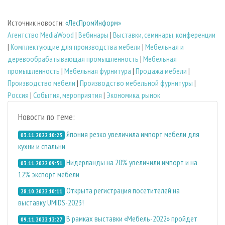
Источник новости:
«ЛесПромИнформ»
Агентство MediaWood
|
Вебинары
|
Выставки, семинары, конференции
|
Комплектующие для производства мебели
|
Мебельная и
деревообрабатывающая промышленность
|
Мебельная
промышленность
|
Мебельная фурнитура
|
Продажа мебели
|
Производство мебели
|
Производство мебельной фурнитуры
|
Россия
|
События, мероприятия
|
Экономика, рынок
Новости по теме:
Япония резко увеличила импорт мебели для
03.11.2022 10:23
кухни и спальни
Нидерланды на 20% увеличили импорт и на
03.11.2022 09:51
12% экспорт мебели
Открыта регистрация посетителей на
28.10.2022 10:11
выставку UMIDS-2023!
В рамках выставки «Мебель-2022» пройдет
09.11.2022 12:27