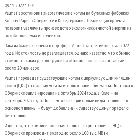
СУШКА ДРЕВЕСИНЫ
ПЕРСОНЫ
КОНТАКТЫ
РЕКЛАМА
09.11.2022 13:05
Valmet восстановит энергетические котлы на бумажных фабриках
ПРОИЗВОДСТВО ДРЕВЕСНЫХ ПЛИТ
МОБИЛЬНЫЕ ВЫСТАВКИ
РЕКЛАМА НА САЙТЕ
Koehler Paper в Оберкирхе и Келе, Германия. Реализация проекта
ДЕРЕВЯННОЕ ДОМОСТРОЕНИЕ
ОФИЦИАЛЬНЫЕ ДЕЛЕГАЦИИ
позволит увеличить производство экологически чистой энергии из
ПРОИЗВОДСТВО МЕБЕЛИ
возобновляемых источников.
ПРИОРИТЕТНЫЕ ИНВЕСТПРОЕКТЫ
БИОЭНЕРГЕТИКА
Заказы были включены в портфель Valmet за третий квартал 2022
RUSSIAN FORESTRY REVIEW
года. Их стоимость не разглашается, однако известно, что обычно
ЦБП
ГАЗЕТА ЛЕСПРОМФОРУМ
стоимость таких реконструкций и объемов поставки составляет
ИНСТРУМЕНТ И МАТЕРИАЛЫ
БИБЛИОТЕКА СПЕЦИАЛИСТА
около 20 млн евро.
Valmet переведет существующие котлы с циркулирующим кипящим
слоем (ЦКС) с сжигания угля на использование биомассы. Поставка в
Оберкирхе запланирована на октябрь 2024 года, в Келе – на
сентябрь 2023 года. После модификации новые виды топлива – в
основном шламы – будут добавлены к существующему портфелю
биотоплива.
Известно, что комбинированная теплоэлектростанция (ТЭЦ) в
Оберкирхе производит ежегодно около 100 тыс. МВтч