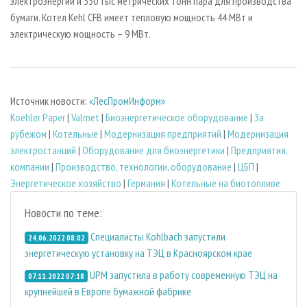
электроэнергии и 330 тыс метрических тонн пара для производства
бумаги. Котел Kehl CFB имеет тепловую мощность 44 МВт и
электрическую мощность – 9 МВт.
Источник новости:
«ЛесПромИнформ»
Koehler Paper
|
Valmet
|
Биоэнергетическое оборудование
|
За
рубежом
|
Котельные
|
Модернизация предприятий
|
Модернизация
электростанций
|
Оборудование для биоэнергетики
|
Предприятия,
компании
|
Производство, технологии, оборудование
|
ЦБП
|
Энергетическое хозяйство
|
Германия
|
Котельные на биотопливе
Новости по теме:
Специалисты Kohlbach запустили
24.06.2022 08:02
энергетическую установку на ТЭЦ в Красноярском крае
UPM запустила в работу современную ТЭЦ на
07.11.2022 07:18
крупнейшей в Европе бумажной фабрике