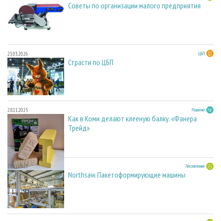
Советы по организации малого предприятия
23.03.2026
ЦБП
Страсти по ЦБП
28.11.2025
Развитие
Как в Коми делают клееную балку. «Фанера
Трейд»
28.11.2025
Лесопиление
Northsaw. Пакетоформирующие машины