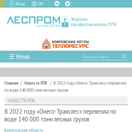
Вход
EN
☰ Меню
ГЛАВНАЯ
РУБРИКИ И ТЕМЫ
Главная
Новости ЛПК
В 2022 году «Онего-Транслес» перевезла
РУБРИКИ ЖУРНАЛА
НОВОСТИ
по воде 140 000 тонн лесных грузов
ЛЕСНОЕ ХОЗЯЙСТВО
КАЛЕНДАРЬ СОБЫТИЙ
ПРОЕКТЫ ЛПИ
НОВОСТИ ЛПК
ЛЕСОЗАГОТОВКА
НОВОСТИ ЛПК
АНАЛИТИКА
АРХИВ
В 2022 году «Онего-Транслес» перевезла по
ЛЕСОПИЛЕНИЕ
НОВОСТИ ЖУРНАЛА
ПРЕДПРИЯТИЯ ЛПК
АРХИВ ЖУРНАЛОВ
воде 140 000 тонн лесных грузов
О ЖУРНАЛЕ
ДЕРЕВООБРАБОТКА
НОВОСТИ КОМПАНИЙ
ЛЕСНЫЕ РЕГИОНЫ РОССИИ
СТАТЬИ
ПОДПИСКА
РЕКЛАМОДАТЕЛЯМ
Вологодская область