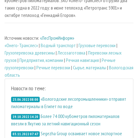
кубометров пиломатериалов. ЗАО «Онего-Транслес» отгрузил два
таких судна в 2022 году: в июне теплоход «Петротранс 5901» и
октябре теплоход «Геннадий Егоров».
Источник новости:
«ЛесПромИнформ»
«Онего-Транслес»
|
Водный транспорт
|
Грузовые перевозки
|
Грузоперевозка древесины
|
Лесозаготовка
|
Перевозки лесных
грузов
|
Предприятия, компании
|
Речная навигация
|
Речные
грузоперевозки
|
Речные перевозки
|
Сырье, материалы
|
Вологодская
область
Новости по теме:
«Вологодские лесопромышленники» отправят
25.06.2022 08:00
пиломатериалы в Египет по воде
Более 74 000 кубометров пиломатериалов
19.10.2022 14:20
ввезли в Якутию за летний навигационный сезон
Segezha Group осваивает новое экспортное
03.11.2022 07:47