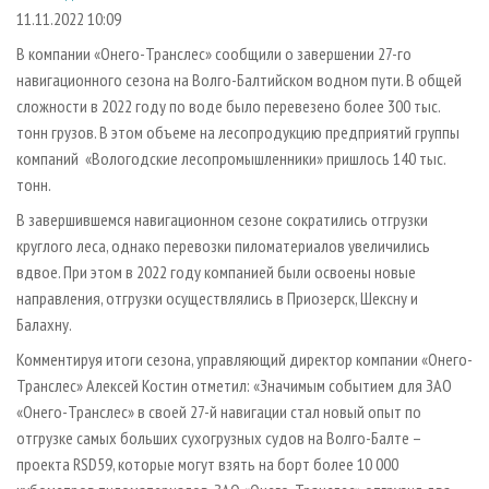
СУШКА ДРЕВЕСИНЫ
ПЕРСОНЫ
КОНТАКТЫ
РЕКЛАМА
11.11.2022 10:09
ПРОИЗВОДСТВО ДРЕВЕСНЫХ ПЛИТ
МОБИЛЬНЫЕ ВЫСТАВКИ
В компании «Онего-Транслес» сообщили о завершении 27-го
РЕКЛАМА НА САЙТЕ
навигационного сезона на Волго-Балтийском водном пути. В общей
ДЕРЕВЯННОЕ ДОМОСТРОЕНИЕ
ОФИЦИАЛЬНЫЕ ДЕЛЕГАЦИИ
сложности в 2022 году по воде было перевезено более 300 тыс.
ПРОИЗВОДСТВО МЕБЕЛИ
ПРИОРИТЕТНЫЕ ИНВЕСТПРОЕКТЫ
тонн грузов. В этом объеме на лесопродукцию предприятий группы
БИОЭНЕРГЕТИКА
компаний «Вологодские лесопромышленники» пришлось 140 тыс.
RUSSIAN FORESTRY REVIEW
тонн.
ЦБП
ГАЗЕТА ЛЕСПРОМФОРУМ
В завершившемся навигационном сезоне сократились отгрузки
ИНСТРУМЕНТ И МАТЕРИАЛЫ
БИБЛИОТЕКА СПЕЦИАЛИСТА
круглого леса, однако перевозки пиломатериалов увеличились
вдвое. При этом в 2022 году компанией были освоены новые
направления, отгрузки осуществлялись в Приозерск, Шексну и
Балахну.
Комментируя итоги сезона, управляющий директор компании «Онего-
Транслес» Алексей Костин отметил: «Значимым событием для ЗАО
«Онего-Транслес» в своей 27-й навигации стал новый опыт по
отгрузке самых больших сухогрузных судов на Волго-Балте –
проекта RSD59, которые могут взять на борт более 10 000