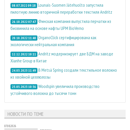
Lounais-Suomen Jätehuolto запустила
08.07.2022 09:18
пилотную линию вторичной переработки текстиля Andritz
Финская компания выпустила перчатки из
26.10.2022 07:47
биовинила на основе нафты UPM BioVerno
OrganoClick сертифицирована как
20.10.2022 11:40
экологически нейтральная компания
Andritz модернизирует две БДМ на заводе
12.12.2022 10:11
Xianhe Group в Китае
В Metsä Spring создали текстильное волокно
24.03.2023 11:49
из хвойной целлюлозы
Woodspin увеличила производство
25.05.2023 10:56
устойчивого волокна до тысячи тонн
НОВОСТИ ПО ТЕМЕ
07.08.2026