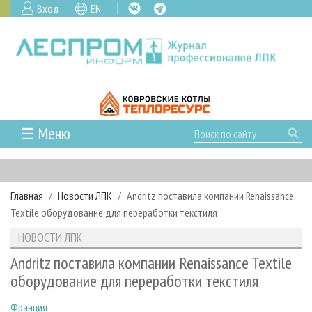
Вход
EN
☰ Меню
ГЛАВНАЯ
РУБРИКИ И ТЕМЫ
Главная
Новости ЛПК
Andritz поставила компании Renaissance
РУБРИКИ ЖУРНАЛА
НОВОСТИ
Textile оборудование для переработки текстиля
ЛЕСНОЕ ХОЗЯЙСТВО
КАЛЕНДАРЬ СОБЫТИЙ
ПРОЕКТЫ ЛПИ
НОВОСТИ ЛПК
ЛЕСОЗАГОТОВКА
НОВОСТИ ЛПК
АНАЛИТИКА
АРХИВ
Andritz поставила компании Renaissance Textile
ЛЕСОПИЛЕНИЕ
НОВОСТИ ЖУРНАЛА
ПРЕДПРИЯТИЯ ЛПК
АРХИВ ЖУРНАЛОВ
оборудование для переработки текстиля
О ЖУРНАЛЕ
ДЕРЕВООБРАБОТКА
НОВОСТИ КОМПАНИЙ
ЛЕСНЫЕ РЕГИОНЫ РОССИИ
СТАТЬИ
ПОДПИСКА
РЕКЛАМОДАТЕЛЯМ
Франция