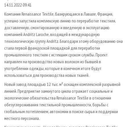
СУШКА ДРЕВЕСИНЫ
ПЕРСОНЫ
КОНТАКТЫ
РЕКЛАМА
14.11.2022 09:41
ПРОИЗВОДСТВО ДРЕВЕСНЫХ ПЛИТ
МОБИЛЬНЫЕ ВЫСТАВКИ
Компания Renaissance Textile, базирующаяся в Лавале, Франция,
РЕКЛАМА НА САЙТЕ
успешно запустила комплексную линию по переработке текстиля,
ДЕРЕВЯННОЕ ДОМОСТРОЕНИЕ
ОФИЦИАЛЬНЫЕ ДЕЛЕГАЦИИ
доставленную, смонтированную и введенную в эксплуатацию
ПРОИЗВОДСТВО МЕБЕЛИ
ПРИОРИТЕТНЫЕ ИНВЕСТПРОЕКТЫ
компанией Andritz Laroche, входящей в международную
БИОЭНЕРГЕТИКА
технологическую группу Andritz. Благодаря этому оборудованию она
RUSSIAN FORESTRY REVIEW
стала первой французской площадкой для переработки
ЦБП
ГАЗЕТА ЛЕСПРОМФОРУМ
промышленного текстиля с истекшим сроком службы. Проект
ИНСТРУМЕНТ И МАТЕРИАЛЫ
БИБЛИОТЕКА СПЕЦИАЛИСТА
направлен на производство новых волокон из бывшей в
употреблении одежды, которые в конечном итоге будут
использоваться для производства новых тканей.
Новый завод площадью 12 тыс. м² оснащен комплексной разрывной
линией. Предприятие замкнутого цикла отражает социальные и
экологические обязательства Renaissance Textile в отношении
обезуглероживания текстильной промышленности, борьбы с
глобальным потеплением, автономии в поиске сырья и поддержки
местного персонала.