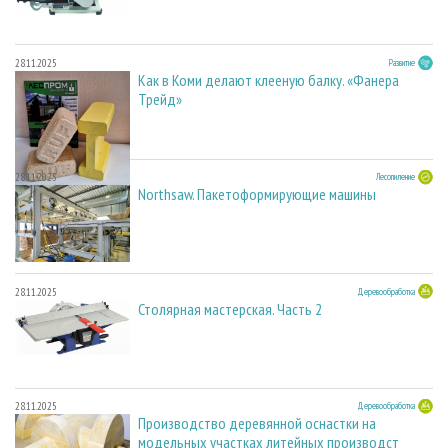
28.11.2025
Развитие
Как в Коми делают клееную балку. «Фанера
Трейд»
28.11.2025
Лесопиление
Northsaw. Пакетоформирующие машины
28.11.2025
Деревообработка
Столярная мастерская. Часть 2
28.11.2025
Деревообработка
Производство деревянной оснастки на
модельных участках литейных производст