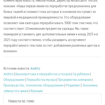
Комментируя новость, Николя Ножак, директор Renaissance Textile,
пояснил: «Наша первая линия по переработке предназначена для
белых тканей из поликоттона, которые в основном поступают из
пищевой и медицинской промышленности. Это оборудование
позволяет нам ежегодно перерабатывать 3000 тонн текстиля, что
соответствует 10 миллионам предметов одежды. Мы также
планируем установить две дополнительные линии к концу 2023 и в
2025 году соответственно, чтобы расширить ассортимент
переработанного текстиля за счет добавления различных цветов и
волокон».
Источник новости:
Andritz
Andritz
|
Биoэнергетика и переработка отходов
|
За рубежом
|
Оборудование
|
Переработка мусора
|
Предприятия, компании
|
Производство, технологии, оборудование
|
Рециклинг
|
Экономика
замкнутого цикла
|
Франция
Новости по теме: