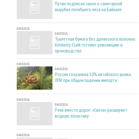
Путин подписал закон о санитарной
вырубке погибшего леса на Байкале
04.08.2026
04.08.2026
Туалетная бумага без древесного волокна:
Kimberly-Clark готовит революцию в
производстве
04.08.2026
04.08.2026
Россия сохранила 10% китайского рынка
ЛПК при общем падении импорта
04.08.2026
04.08.2026
Реки вместо дорог: «Свеза» расширяет
водную логистику
04.08.2026