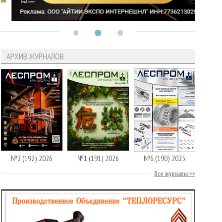
АРХИВ ЖУРНАЛОВ
№2 (192) 2026
№1 (191) 2026
№6 (190) 2025
Все журналы