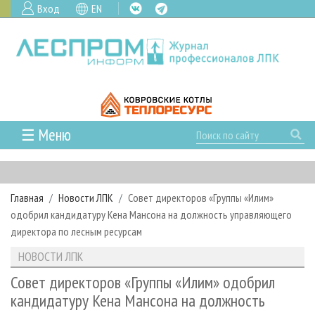
Вход
EN
☰ Меню
ГЛАВНАЯ
РУБРИКИ И ТЕМЫ
Главная
Новости ЛПК
Совет директоров «Группы «Илим»
РУБРИКИ ЖУРНАЛА
НОВОСТИ
одобрил кандидатуру Кена Мансона на должность управляющего
ЛЕСНОЕ ХОЗЯЙСТВО
КАЛЕНДАРЬ СОБЫТИЙ
директора по лесным ресурсам
ПРОЕКТЫ ЛПИ
ЛЕСОЗАГОТОВКА
НОВОСТИ ЛПК
АНАЛИТИКА
НОВОСТИ ЛПК
АРХИВ
ЛЕСОПИЛЕНИЕ
НОВОСТИ ЖУРНАЛА
ПРЕДПРИЯТИЯ ЛПК
АРХИВ ЖУРНАЛОВ
Совет директоров «Группы «Илим» одобрил
О ЖУРНАЛЕ
кандидатуру Кена Мансона на должность
ДЕРЕВООБРАБОТКА
НОВОСТИ КОМПАНИЙ
ЛЕСНЫЕ РЕГИОНЫ РОССИИ
СТАТЬИ
ПОДПИСКА
РЕКЛАМОДАТЕЛЯМ