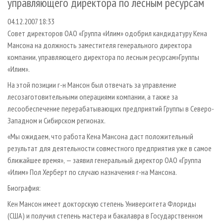
управляющего директора по лесным ресурсам
СУШКА ДРЕВЕСИНЫ
ПЕРСОНЫ
КОНТАКТЫ
РЕКЛАМА
04.12.2007 18:33
ПРОИЗВОДСТВО ДРЕВЕСНЫХ ПЛИТ
МОБИЛЬНЫЕ ВЫСТАВКИ
РЕКЛАМА НА САЙТЕ
Совет директоров ОАО «Группа «Илим» одобрил кандидатуру Кена
ДЕРЕВЯННОЕ ДОМОСТРОЕНИЕ
ОФИЦИАЛЬНЫЕ ДЕЛЕГАЦИИ
Мансона на должность заместителя генерального директора
ПРОИЗВОДСТВО МЕБЕЛИ
ПРИОРИТЕТНЫЕ ИНВЕСТПРОЕКТЫ
компании, управляющего директора по лесным ресурсам»Группы
«Илим».
БИОЭНЕРГЕТИКА
RUSSIAN FORESTRY REVIEW
На этой позиции г-н Мансон был отвечать за управление
ЦБП
ГАЗЕТА ЛЕСПРОМФОРУМ
лесозаготовительными операциями компании, а также за
ИНСТРУМЕНТ И МАТЕРИАЛЫ
БИБЛИОТЕКА СПЕЦИАЛИСТА
лесообеспечение перерабатывающих предприятий Группы в Северо-
Западном и Сибирском регионах.
«Мы ожидаем, что работа Кена Мансона даст положительный
результат для деятельности совместного предприятия уже в самое
ближайшее время», — заявил генеральный директор ОАО «Группа
«Илим» Пол Херберт по случаю назначения г-на Мансона.
Биография:
Кен Мансон имеет докторскую степень Университета Флориды
(США) и получил степень мастера и бакалавра в Государственном