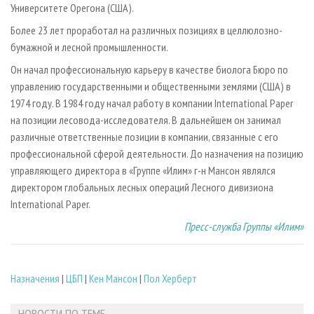
Университете Орегона (США).
Более 23 лет проработал на различных позициях в целлюлозно-
бумажной и лесной промышленности.
Он начал профессиональную карьеру в качестве биолога Бюро по
управлению государственными и общественными землями (США) в
1974 году. В 1984 году начал работу в компании International Paper
на позиции лесовода-исследователя. В дальнейшем он занимал
различные ответственные позиции в компании, связанные с его
профессиональной сферой деятельности. До назначения на позицию
управляющего директора в «Группе «Илим» г-н Мансон являлся
директором глобальных лесных операций Лесного дивизиона
International Paper.
Пресс-служба Группы «Илим»
Назначения
|
ЦБП
|
Кен Мансон
|
Пол Херберт
НОВОСТИ ПО ТЕМЕ