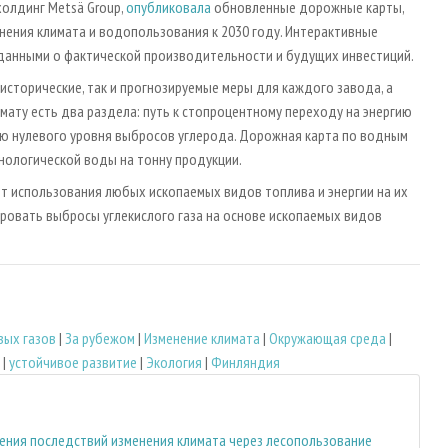
олдинг Metsä Group,
опубликовала
обновленные дорожные карты,
ения климата и водопользования к 2030 году. Интерактивные
данными о фактической производительности и будущих инвестиций.
сторические, так и прогнозируемые меры для каждого завода, а
мату есть два раздела: путь к стопроцентному переходу на энергию
ию нулевого уровня выбросов углерода. Дорожная карта по водным
нологической воды на тонну продукции.
от использования любых ископаемых видов топлива и энергии на их
ировать выбросы углекислого газа на основе ископаемых видов
вых газов
|
За рубежом
|
Изменение климата
|
Окружающая среда
|
|
устойчивое развитие
|
Экология
|
Финляндия
ения последствий изменения климата через лесопользование