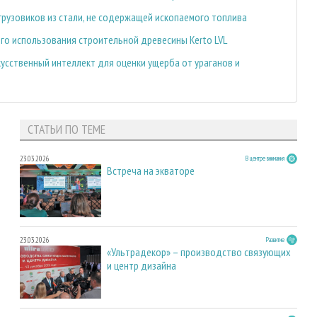
огрузовиков из стали, не содержащей ископаемого топлива
о использования строительной древесины Kerto LVL
скусственный интеллект для оценки ущерба от ураганов и
СТАТЬИ ПО ТЕМЕ
23.03.2026
В центре внимания
Встреча на экваторе
23.03.2026
Развитие
«Ультрадекор» – производство связующих
и центр дизайна