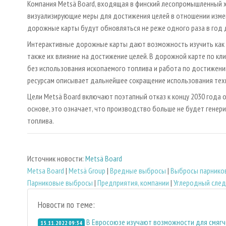
Компания Metsä Board, входящая в финский лесопромышленный х
визуализирующие меры для достижения целей в отношении измен
дорожные карты будут обновляться не реже одного раза в год 
Интерактивные дорожные карты дают возможность изучить как и
также их влияние на достижение целей. В дорожной карте по кли
без использования ископаемого топлива и работа по достижен
ресурсам описывает дальнейшее сокращение использования тех
Цели Metsä Board включают поэтапный отказ к концу 2030 года 
основе, это означает, что производство больше не будет генер
топлива.
Источник новости:
Metsä Board
Metsa Board
|
Metsä Group
|
Вредные выбросы
|
Выбросы парнико
Парниковые выбросы
|
Предприятия, компании
|
Углеродный след
Новости по теме:
В Евросоюзе изучают возможности для смягч
15.11.2022 09:34