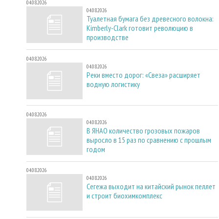
04.08.2026
04.08.2026
Туалетная бумага без древесного волокна:
Kimberly-Clark готовит революцию в
производстве
04.08.2026
04.08.2026
Реки вместо дорог: «Свеза» расширяет
водную логистику
04.08.2026
04.08.2026
В ЯНАО количество грозовых пожаров
выросло в 15 раз по сравнению с прошлым
годом
04.08.2026
04.08.2026
Сегежа выходит на китайский рынок пеллет
и строит биохимкомплекс