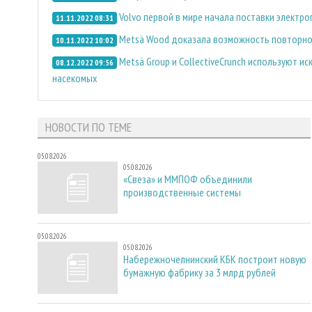
Volvo первой в мире начала поставки электр
11.11.2022 08:31
Metsä Wood доказала возможность повторног
10.11.2022 10:02
Metsä Group и CollectiveCrunch используют и
08.12.2022 09:56
насекомых
НОВОСТИ ПО ТЕМЕ
05.08.2026
05.08.2026
«Свеза» и ММПОФ объединили
производственные системы
05.08.2026
05.08.2026
Набережночелнинский КБК построит новую
бумажную фабрику за 3 млрд рублей