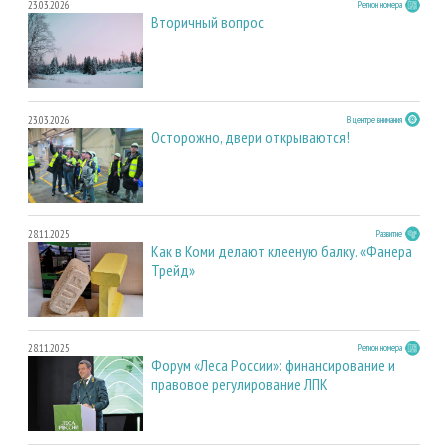
23.03.2026
Регион номера
Вторичный вопрос
23.03.2026
В центре внимания
Осторожно, двери открываются!
28.11.2025
Развитие
Как в Коми делают клееную балку. «Фанера
Трейд»
28.11.2025
Регион номера
Форум «Леса России»: финансирование и
правовое регулирование ЛПК