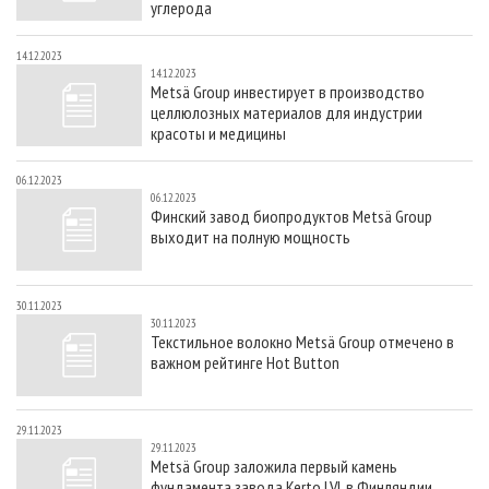
углерода
14.12.2023
14.12.2023
Metsä Group инвестирует в производство
целлюлозных материалов для индустрии
красоты и медицины
06.12.2023
06.12.2023
Финский завод биопродуктов Metsä Group
выходит на полную мощность
30.11.2023
30.11.2023
Текстильное волокно Metsä Group отмечено в
важном рейтинге Hot Button
29.11.2023
29.11.2023
Metsä Group заложила первый камень
фундамента завода Kerto LVL в Финляндии