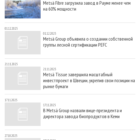
Metsä Fibre загрузила завод в Рауме менее чем
СУШКА ДРЕВЕСИНЫ
ПЕРСОНЫ
КОНТАКТЫ
РЕКЛАМА
на 60% мощности
ПРОИЗВОДСТВО ДРЕВЕСНЫХ ПЛИТ
МОБИЛЬНЫЕ ВЫСТАВКИ
РЕКЛАМА НА САЙТЕ
ДЕРЕВЯННОЕ ДОМОСТРОЕНИЕ
ОФИЦИАЛЬНЫЕ ДЕЛЕГАЦИИ
01.12.2025
01.12.2025
ПРОИЗВОДСТВО МЕБЕЛИ
ПРИОРИТЕТНЫЕ ИНВЕСТПРОЕКТЫ
Metsä Group объявила о создании собственной
группы лесной сертификации PEFC
БИОЭНЕРГЕТИКА
RUSSIAN FORESTRY REVIEW
ЦБП
ГАЗЕТА ЛЕСПРОМФОРУМ
21.11.2025
ИНСТРУМЕНТ И МАТЕРИАЛЫ
БИБЛИОТЕКА СПЕЦИАЛИСТА
21.11.2025
Metsä Tissue завершила масштабный
инвестпроект в Швеции, укрепив свои позиции на
рынке бумаги
17.11.2025
17.11.2025
В Metsä Group назвали вице-президента и
директора завода биопродуктов в Кеми
27.10.2025