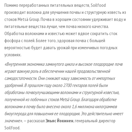
Помимо переработанных питательных веществ, Soilfood
производит волокна для улучшения почвы и структурную известь из
стоков Metsä Group. Почва в хорошем состоянии удерживает воду и
питательные вещества лучше, чем почва низкого качества.
Обработка волокнами и известью может вдвое сократить сток
фосфора с полей. Более того, здоровая почва с большей
вероятностью будет давать урожай при изменчивых погодных
условиях.
«Внутренняя экономика замкнутого цикла и высокое плодородие почв
играют важную роль в обеспечении нашей продовольственной
самодостаточности. Они снижают нашу зависимость от импортных
удобрений. В прошлом году около 2700 гектаров полей были
обработаны почвоулучшающими волокнами и структурной известью,
полученной из побочных стоков Metsä Group. Благодаря обработке
волокнами в почву было внесено около 1,6 миллиона килограммов
биоуглерода для повышения ее плодородия. Это действительно имеет
значение»
, — рассказал
Эльяс Йокинен
, генеральный директор
Soilfood.