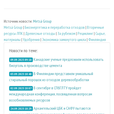
Источник новости:
Metsä Group
Metsä Group
|
Биoэнергетика и переработка отходов
|
Вторичные
ресурсы ЛПК
|
Древесные отходы
|
За рубежом
|
Рециклинг
|
Сырье,
материалы
|
Удобрения
|
Экономика замкнутого цикла
|
Финляндия
Новости по теме:
Канадские ученые предложили использовать
09.09.2025 09:10
биоуголь в производстве цемента
В Финляндии представили уникальный
03.09.2025 10:48
стиральный порошок из отходов деревообработки
В сентябре в СПбГЛТУ пройдет
02.09.2025 10:07
международная конференция, посвященная вопросам
возобновляемых ресурсов
Архангельский ЦБК и САФУ пытаются
24.09.2025 10:29