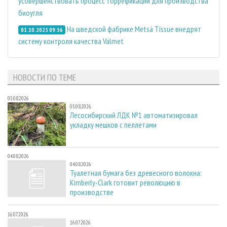
усовершенствовать процесс торрефикации для производства
биоугля
На шведской фабрике Metsä Tissue внедрят
01.10.2025 09:56
систему контроля качества Valmet
НОВОСТИ ПО ТЕМЕ
05.08.2026
05.08.2026
Лесосибирский ЛДК №1 автоматизировал
укладку мешков с пеллетами
04.08.2026
04.08.2026
Туалетная бумага без древесного волокна:
Kimberly-Clark готовит революцию в
производстве
16.07.2026
16.07.2026