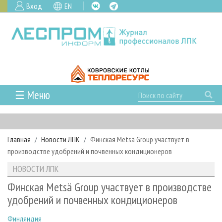
Вход
EN
☰ Меню
ГЛАВНАЯ
РУБРИКИ И ТЕМЫ
Главная
Новости ЛПК
Финская Metsä Group участвует в
РУБРИКИ ЖУРНАЛА
НОВОСТИ
производстве удобрений и почвенных кондиционеров
ЛЕСНОЕ ХОЗЯЙСТВО
КАЛЕНДАРЬ СОБЫТИЙ
ПРОЕКТЫ ЛПИ
НОВОСТИ ЛПК
ЛЕСОЗАГОТОВКА
НОВОСТИ ЛПК
АНАЛИТИКА
АРХИВ
Финская Metsä Group участвует в производстве
ЛЕСОПИЛЕНИЕ
НОВОСТИ ЖУРНАЛА
ПРЕДПРИЯТИЯ ЛПК
АРХИВ ЖУРНАЛОВ
удобрений и почвенных кондиционеров
О ЖУРНАЛЕ
ДЕРЕВООБРАБОТКА
НОВОСТИ КОМПАНИЙ
ЛЕСНЫЕ РЕГИОНЫ РОССИИ
СТАТЬИ
ПОДПИСКА
РЕКЛАМОДАТЕЛЯМ
Финляндия