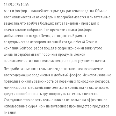
СУШКА ДРЕВЕСИНЫ
ПЕРСОНЫ
КОНТАКТЫ
РЕКЛАМА
15.09.2025 10:55
Азот и фосфор — важнейшее сырье для растениеводства. Обычно
ПРОИЗВОДСТВО ДРЕВЕСНЫХ ПЛИТ
МОБИЛЬНЫЕ ВЫСТАВКИ
РЕКЛАМА НА САЙТЕ
азот извлекается из атмосферы и перерабатывается в питательные
ДЕРЕВЯННОЕ ДОМОСТРОЕНИЕ
ОФИЦИАЛЬНЫЕ ДЕЛЕГАЦИИ
вещества, что требует больших затрат энергии и приводит к
ПРОИЗВОДСТВО МЕБЕЛИ
значительным выбросам. Тем временем запасы фосфора,
ПРИОРИТЕТНЫЕ ИНВЕСТПРОЕКТЫ
добываемого в недрах Земли, истощаются. В рамках
БИОЭНЕРГЕТИКА
RUSSIAN FORESTRY REVIEW
сотрудничества лесопромышленный холдинг Metsä Group и
ЦБП
ГАЗЕТА ЛЕСПРОМФОРУМ
компания Soilfood, работающая в сфере экономики замкнутого
цикла, перерабатывают побочные продукты лесной
ИНСТРУМЕНТ И МАТЕРИАЛЫ
БИБЛИОТЕКА СПЕЦИАЛИСТА
промышленности в питательные вещества для улучшения почвы.
Переработанные питательные вещества заменяют ископаемые
азотсодержащие соединения и добытый фосфор. Их использование
позволяет снизить зависимость от первичных природных ресурсов,
минимизировать воздействие сельского хозяйства на окружающую
среду и способствовать круговороту питательных веществ.
Сотрудничество положительно влияет не только на эффективное
использование сырья, но и на внутреннее производство продуктов
питания.