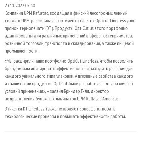
СУШКА ДРЕВЕСИНЫ
ПЕРСОНЫ
КОНТАКТЫ
РЕКЛАМА
23.11.2022 07:50
Компания UPM Raflatac, входящая в финский лесопромышленный
ПРОИЗВОДСТВО ДРЕВЕСНЫХ ПЛИТ
МОБИЛЬНЫЕ ВЫСТАВКИ
РЕКЛАМА НА САЙТЕ
холдинг UPM, расширила ассортимент этикеток Opticut Linerless для
ДЕРЕВЯННОЕ ДОМОСТРОЕНИЕ
ОФИЦИАЛЬНЫЕ ДЕЛЕГАЦИИ
прямой термопечати (DT). Продукты OptiCut из этого портфолио
ПРОИЗВОДСТВО МЕБЕЛИ
адаптированы для различных применений в сфере гостеприимства,
ПРИОРИТЕТНЫЕ ИНВЕСТПРОЕКТЫ
розничной торговли, транспорта и складирования, а также пищевой
БИОЭНЕРГЕТИКА
RUSSIAN FORESTRY REVIEW
промышленности.
ЦБП
ГАЗЕТА ЛЕСПРОМФОРУМ
«Мы расширили наше портфолио OptiCut Linerless, чтобы позволить
ИНСТРУМЕНТ И МАТЕРИАЛЫ
БИБЛИОТЕКА СПЕЦИАЛИСТА
брендам максимизировать эффективность и находить решения для
каждого уникального типа упаковки. Адгезивные свойства каждого
из наших семи продуктов OptiCut были разработаны для различных
условий применения», – заявил Бриндер Гилл, директор
подразделения бумажных ламинатов UPM Raflatac Americas.
Этикетки DT Linerless также позволяют совершенствовать
технологические процессы и повышать эффективность работы.