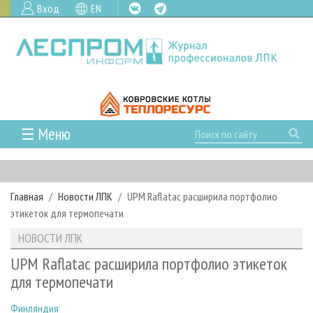
Вход
EN
☰ Меню
ГЛАВНАЯ
РУБРИКИ И ТЕМЫ
Главная
Новости ЛПК
UPM Raflatac расширила портфолио
РУБРИКИ ЖУРНАЛА
НОВОСТИ
этикеток для термопечати
ЛЕСНОЕ ХОЗЯЙСТВО
КАЛЕНДАРЬ СОБЫТИЙ
ПРОЕКТЫ ЛПИ
НОВОСТИ ЛПК
ЛЕСОЗАГОТОВКА
НОВОСТИ ЛПК
АНАЛИТИКА
АРХИВ
UPM Raflatac расширила портфолио этикеток
ЛЕСОПИЛЕНИЕ
НОВОСТИ ЖУРНАЛА
ПРЕДПРИЯТИЯ ЛПК
АРХИВ ЖУРНАЛОВ
для термопечати
О ЖУРНАЛЕ
ДЕРЕВООБРАБОТКА
НОВОСТИ КОМПАНИЙ
ЛЕСНЫЕ РЕГИОНЫ РОССИИ
СТАТЬИ
ПОДПИСКА
РЕКЛАМОДАТЕЛЯМ
Финляндия