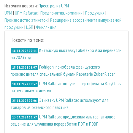
Источник новости:
Пресс-релиз UPM
UPM
|
UPM Raflatac
|
Предприятия, компании
|
Продукция
|
Производство этикеток
|
Расширение ассортимента выпускаемой
продукции
|
ЦБП
|
Финляндия
Новости по теме:
Китайскую выставку Labelexpo Asia перенесли
18.11.2022 09:11
на 2023 год
Fedrigoni приобрела французского
18.11.2022 08:07
производителя специальной бумаги Papeterie Zuber Rieder
UPM Raflatac получила сертификаты RecyClass
10.11.2022 08:52
на несколько этикеток
Этикетку UPM Raflatac используют для
25.11.2022 09:06
товаров из океанского пластика
UPM Raflatac предложила альтернативное
13.04.2023 13:57
решение для улучшения переработки ПЭТ и ПЭВП