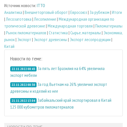
Источник новости:
ITTO
Аналитика
|
Внешнеторговый оборот
|
Евросоюз
|
За рубежом
|
Итоги
|
Лесозаготовка
|
Лесопиление
|
Международная организация по
тропической древесине
|
Международная торговля
|
Пиломатериалы
|
Рынок пиломатериалов
|
Статистика
|
Сырье, материалы
|
Экономика,
рынок
|
Экспорт
|
Экспорт древесины
|
Экспорт лесопродукции
|
Китай
Новости по теме:
За пять лет Бразилия на 64% увеличила
22.11.2022 08:45
экспорт мебели
За год Вьетнам на 26% увеличил экспорт
22.11.2022 08:30
древесины и изделий из нее
Забайкальский край экспортировал в Китай
21.11.2022 13:04
125 000 кубометров пиломатериалов