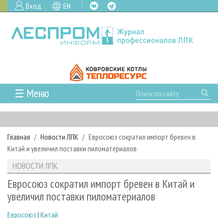
Вход
EN
☰ Меню
ГЛАВНАЯ
РУБРИКИ И ТЕМЫ
Главная
Новости ЛПК
Евросоюз сократил импорт бревен в
РУБРИКИ ЖУРНАЛА
НОВОСТИ
Китай и увеличил поставки пиломатериалов
ЛЕСНОЕ ХОЗЯЙСТВО
КАЛЕНДАРЬ СОБЫТИЙ
ПРОЕКТЫ ЛПИ
НОВОСТИ ЛПК
ЛЕСОЗАГОТОВКА
НОВОСТИ ЛПК
АНАЛИТИКА
АРХИВ
Евросоюз сократил импорт бревен в Китай и
ЛЕСОПИЛЕНИЕ
НОВОСТИ ЖУРНАЛА
ПРЕДПРИЯТИЯ ЛПК
АРХИВ ЖУРНАЛОВ
увеличил поставки пиломатериалов
О ЖУРНАЛЕ
ДЕРЕВООБРАБОТКА
НОВОСТИ КОМПАНИЙ
ЛЕСНЫЕ РЕГИОНЫ РОССИИ
СТАТЬИ
ПОДПИСКА
РЕКЛАМОДАТЕЛЯМ
Евросоюз
|
Китай