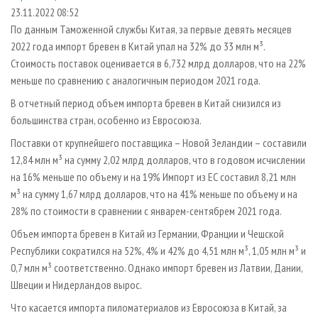
СУШКА ДРЕВЕСИНЫ
ПЕРСОНЫ
КОНТАКТЫ
РЕКЛАМА
23.11.2022 08:52
По данным Таможенной службы Китая, за первые девять месяцев
ПРОИЗВОДСТВО ДРЕВЕСНЫХ ПЛИТ
МОБИЛЬНЫЕ ВЫСТАВКИ
РЕКЛАМА НА САЙТЕ
2022 года импорт бревен в Китай упал на 32% до 33 млн м³.
ДЕРЕВЯННОЕ ДОМОСТРОЕНИЕ
ОФИЦИАЛЬНЫЕ ДЕЛЕГАЦИИ
Стоимость поставок оценивается в 6,732 млрд долларов, что на 22%
ПРОИЗВОДСТВО МЕБЕЛИ
меньше по сравнению с аналогичным периодом 2021 года.
ПРИОРИТЕТНЫЕ ИНВЕСТПРОЕКТЫ
БИОЭНЕРГЕТИКА
В отчетный период объем импорта бревен в Китай снизился из
RUSSIAN FORESTRY REVIEW
большинства стран, особенно из Евросоюза.
ЦБП
ГАЗЕТА ЛЕСПРОМФОРУМ
Поставки от крупнейшего поставщика – Новой Зеландии – составили
ИНСТРУМЕНТ И МАТЕРИАЛЫ
БИБЛИОТЕКА СПЕЦИАЛИСТА
12,84 млн м³ на сумму 2,02 млрд долларов, что в годовом исчислении
на 16% меньше по объему и на 19% Импорт из ЕС составил 8,21 млн
м³ на сумму 1,67 млрд долларов, что на 41% меньше по объему и на
28% по стоимости в сравнении с январем-сентябрем 2021 года.
Объем импорта бревен в Китай из Германии, Франции и Чешской
Республики сократился на 52%, 4% и 42% до 4,51 млн м³, 1,05 млн м³ и
0,7 млн м³ соответственно. Однако импорт бревен из Латвии, Дании,
Швеции и Нидерландов вырос.
Что касается импорта пиломатериалов из Евросоюза в Китай, за