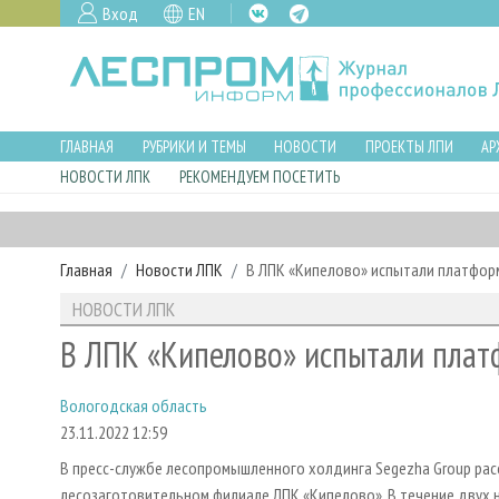
Вход
EN
ГЛАВНАЯ
РУБРИКИ И ТЕМЫ
НОВОСТИ
ПРОЕКТЫ ЛПИ
АР
НОВОСТИ ЛПК
РЕКОМЕНДУЕМ ПОСЕТИТЬ
Главная
Новости ЛПК
В ЛПК «Кипелово» испытали платфор
НОВОСТИ ЛПК
В ЛПК «Кипелово» испытали пла
Вологодская область
23.11.2022 12:59
В пресс-службе лесопромышленного холдинга Segezha Group ра
лесозаготовительном филиале ЛПК «Кипелово». В течение двух