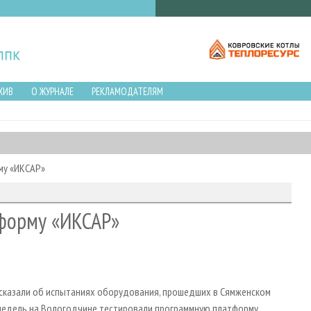
ХИВ
О ЖУРНАЛЕ
РЕКЛАМОДАТЕЛЯМ
му «ИКСАР»
тформу «ИКСАР»
ссказали об испытаниях оборудования, прошедших в Сямженском
 недель на Вологодчине тестировали программную платформу