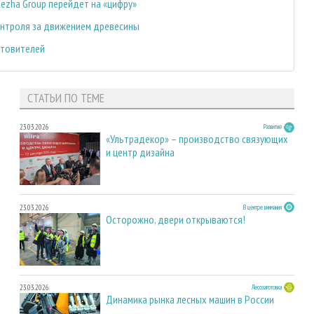
gezha Group перейдет на «цифру»
онтроля за движением древесины
отовителей
СТАТЬИ ПО ТЕМЕ
23.03.2026
Развитие
«Ультрадекор» – производство связующих
и центр дизайна
23.03.2026
В центре внимания
Осторожно, двери открываются!
23.03.2026
Лесозаготовка
Динамика рынка лесных машин в России