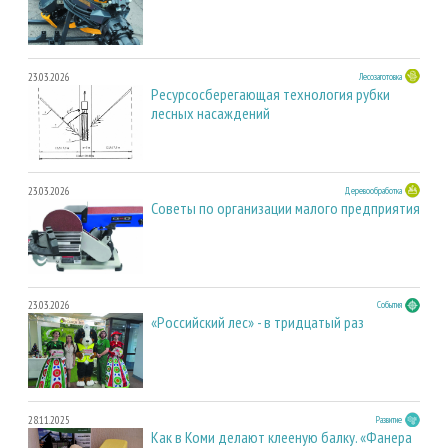
23.03.2026
Лесозаготовка
Ресурсосберегающая технология рубки
лесных насаждений
23.03.2026
Деревообработка
Советы по организации малого предприятия
23.03.2026
События
«Российский лес» - в тридцатый раз
28.11.2025
Развитие
Как в Коми делают клееную балку. «Фанера