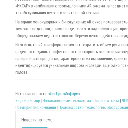
«ИКСАР» в комбинации с промышленными AR-очками на предмет и
техобслуживания лесозаготовительной техники.
На экране монокулярных и бинокулярных AR-очков пользователь 
звуковые подсказки, а также ведет фото- и видеофиксацию, про
оборудованием ведется голосом. Перечисленные действия осуще
Итог испытаний: платформа помогает сократить объем рутинны
надежность данных, эффективность и скорость выполнения опе
прозрачность процессов, гарантировать их выполнение, хранить
идентифицируется уникальным цифровым следом. Еще одно преи
голове.
Источник новости:
«ЛесПромИнформ»
Segezha Group
|
Инновационные технологии
|
Лесозаготовка
|
ЛПК
Предприятия, компании
|
Производство, технологии, оборудова
Новости по теме: