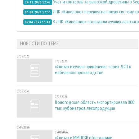
Учет и контроль за вывозкой древесины в Se
24.11.2020 12:42
ЛПК «Кипелово» перешел на новую систему к
05.08.2021 17:33
В ЛПК «Кипелово» наградили лучших лесозаг
07.04.2022 13:43
НОВОСТИ ПО ТЕМЕ
07.08.2026
07.08.2026
«Свеза» изучила применение своих ДСП в
мебельном производстве
07.08.2026
07.08.2026
Вологодская область экспортировала 800
тыс. кубометров лесопродукции
05.08.2026
05.08.2026
«Свеза» и ММПОФ объединили