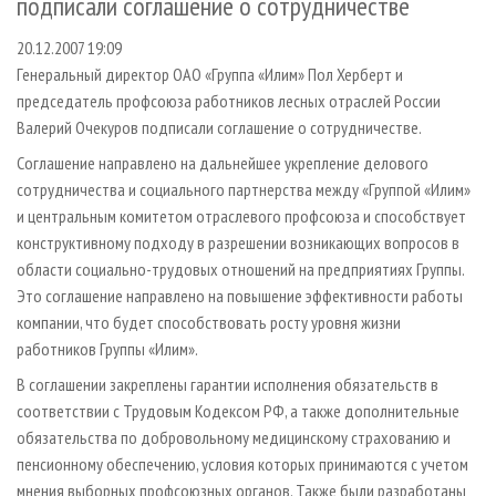
подписали соглашение о сотрудничестве
СУШКА ДРЕВЕСИНЫ
ПЕРСОНЫ
КОНТАКТЫ
РЕКЛАМА
20.12.2007 19:09
ПРОИЗВОДСТВО ДРЕВЕСНЫХ ПЛИТ
МОБИЛЬНЫЕ ВЫСТАВКИ
РЕКЛАМА НА САЙТЕ
Генеральный директор ОАО «Группа «Илим» Пол Херберт и
ДЕРЕВЯННОЕ ДОМОСТРОЕНИЕ
ОФИЦИАЛЬНЫЕ ДЕЛЕГАЦИИ
председатель профсоюза работников лесных отраслей России
ПРОИЗВОДСТВО МЕБЕЛИ
ПРИОРИТЕТНЫЕ ИНВЕСТПРОЕКТЫ
Валерий Очекуров подписали соглашение о сотрудничестве.
БИОЭНЕРГЕТИКА
RUSSIAN FORESTRY REVIEW
Соглашение направлено на дальнейшее укрепление делового
сотрудничества и социального партнерства между «Группой «Илим»
ЦБП
ГАЗЕТА ЛЕСПРОМФОРУМ
и центральным комитетом отраслевого профсоюза и способствует
ИНСТРУМЕНТ И МАТЕРИАЛЫ
БИБЛИОТЕКА СПЕЦИАЛИСТА
конструктивному подходу в разрешении возникающих вопросов в
области социально-трудовых отношений на предприятиях Группы.
Это соглашение направлено на повышение эффективности работы
компании, что будет способствовать росту уровня жизни
работников Группы «Илим».
В соглашении закреплены гарантии исполнения обязательств в
соответствии с Трудовым Кодексом РФ, а также дополнительные
обязательства по добровольному медицинскому страхованию и
пенсионному обеспечению, условия которых принимаются с учетом
мнения выборных профсоюзных органов. Также были разработаны