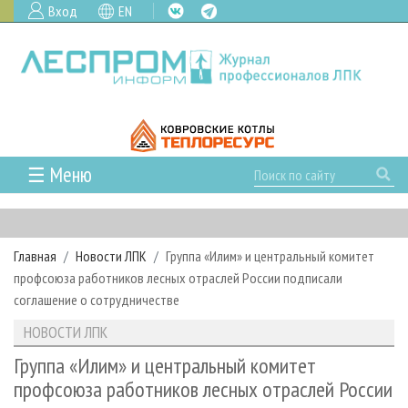
Вход
EN
☰ Меню
ГЛАВНАЯ
РУБРИКИ И ТЕМЫ
Главная
Новости ЛПК
Группа «Илим» и центральный комитет
РУБРИКИ ЖУРНАЛА
НОВОСТИ
профсоюза работников лесных отраслей России подписали
ЛЕСНОЕ ХОЗЯЙСТВО
КАЛЕНДАРЬ СОБЫТИЙ
соглашение о сотрудничестве
ПРОЕКТЫ ЛПИ
ЛЕСОЗАГОТОВКА
НОВОСТИ ЛПК
АНАЛИТИКА
НОВОСТИ ЛПК
АРХИВ
ЛЕСОПИЛЕНИЕ
НОВОСТИ ЖУРНАЛА
ПРЕДПРИЯТИЯ ЛПК
АРХИВ ЖУРНАЛОВ
Группа «Илим» и центральный комитет
О ЖУРНАЛЕ
профсоюза работников лесных отраслей России
ДЕРЕВООБРАБОТКА
НОВОСТИ КОМПАНИЙ
ЛЕСНЫЕ РЕГИОНЫ РОССИИ
СТАТЬИ
ПОДПИСКА
РЕКЛАМОДАТЕЛЯМ