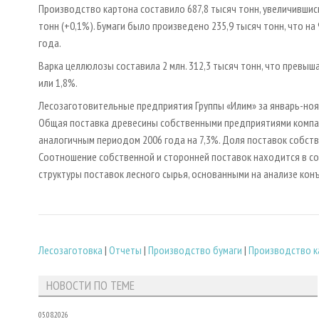
Производство картона составило 687,8 тысяч тонн, увеличившис
тонн (+0,1%). Бумаги было произведено 235,9 тысяч тонн, что на
года.
Варка целлюлозы составила 2 млн. 312,3 тысяч тонн, что превыш
или 1,8%.
Лесозаготовительные предприятия Группы «Илим» за январь-нояб
Общая поставка древесины собственными предприятиями компани
аналогичным периодом 2006 года на 7,3%. Доля поставок собст
Соотношение собственной и сторонней поставок находится в с
структуры поставок лесного сырья, основанными на анализе кон
Лесозаготовка
|
Отчеты
|
Производство бумаги
|
Производство к
НОВОСТИ ПО ТЕМЕ
05.08.2026