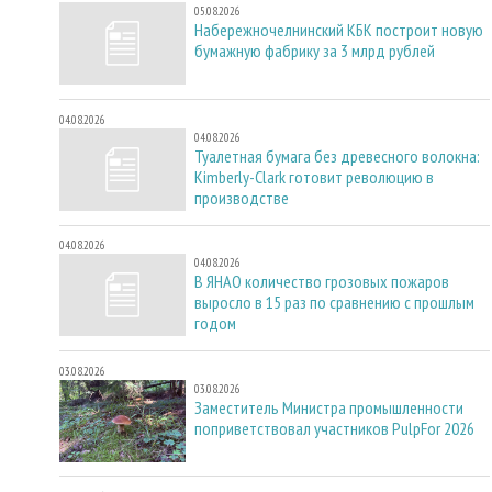
05.08.2026
Набережночелнинский КБК построит новую
бумажную фабрику за 3 млрд рублей
04.08.2026
04.08.2026
Туалетная бумага без древесного волокна:
Kimberly-Clark готовит революцию в
производстве
04.08.2026
04.08.2026
В ЯНАО количество грозовых пожаров
выросло в 15 раз по сравнению с прошлым
годом
03.08.2026
03.08.2026
Заместитель Министра промышленности
поприветствовал участников PulpFor 2026