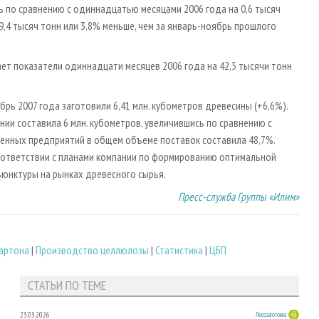
ь по сравнению с одиннадцатью месяцами 2006 года на 0,6 тысяч
 9,4 тысяч тонн или 3,8% меньше, чем за январь-ноябрь прошлого
ает показатели одиннадцати месяцев 2006 года на 42,5 тысячи тонн
рь 2007 года заготовили 6,41 млн. кубометров древесины (+6,6%).
и составила 6 млн. кубометров, увеличившись по сравнению с
венных предприятий в общем объеме поставок составила 48,7%.
оответствии с планами компании по формированию оптимальной
ъюнктуры на рынках древесного сырья.
Пресс-служба Группы «Илим»
артона
|
Производство целлюлозы
|
Статистика
|
ЦБП
СТАТЬИ ПО ТЕМЕ
23.03.2026
Лесозаготовка