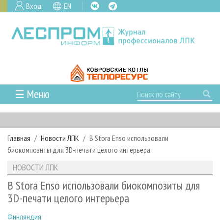
Вход
EN
☰ Меню
ГЛАВНАЯ
РУБРИКИ И ТЕМЫ
Главная
Новости ЛПК
В Stora Enso использовали
РУБРИКИ ЖУРНАЛА
НОВОСТИ
биокомпозиты для 3D-печати целого интерьера
ЛЕСНОЕ ХОЗЯЙСТВО
КАЛЕНДАРЬ СОБЫТИЙ
ПРОЕКТЫ ЛПИ
НОВОСТИ ЛПК
ЛЕСОЗАГОТОВКА
НОВОСТИ ЛПК
АНАЛИТИКА
АРХИВ
В Stora Enso использовали биокомпозиты для
ЛЕСОПИЛЕНИЕ
НОВОСТИ ЖУРНАЛА
ПРЕДПРИЯТИЯ ЛПК
АРХИВ ЖУРНАЛОВ
3D-печати целого интерьера
О ЖУРНАЛЕ
ДЕРЕВООБРАБОТКА
НОВОСТИ КОМПАНИЙ
ЛЕСНЫЕ РЕГИОНЫ РОССИИ
СТАТЬИ
ПОДПИСКА
РЕКЛАМОДАТЕЛЯМ
Финляндия