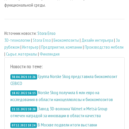
функциональной среды.
Источник новости:
Stora Enso
3D-технологии
|
Stora Enso
|
Биокомпозиты
|
Дизайн интерьера
|
За
рубежом
|
Интерьер
|
Предприятия, компании
|
Производство мебели
|
Сырье, материалы
|
Финляндия
Новости по теме:
Группа Norske Skog представила биокомпозит
30.04.2021 11:26
CEBICO
Norske Skog получила 6 млн евро на
18.02.2022 16:15
исследования в области наноцеллюлозы и биокомпозитов
Завод 3D-волокна Valmet и Metsä Group
11.11.2022 10:20
отмечен наградой за инновации в области качества
В Москве подвели итоги выставки
07.12.2022 18:24