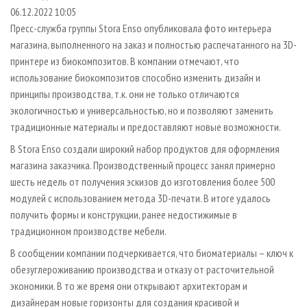
СУШКА ДРЕВЕСИНЫ
ПЕРСОНЫ
КОНТАКТЫ
РЕКЛАМА
06.12.2022 10:05
Пресс-служба группы Stora Enso опубликовала фото интерьера
ПРОИЗВОДСТВО ДРЕВЕСНЫХ ПЛИТ
МОБИЛЬНЫЕ ВЫСТАВКИ
РЕКЛАМА НА САЙТЕ
магазина, выполненного на заказ и полностью распечатанного на 3D-
ДЕРЕВЯННОЕ ДОМОСТРОЕНИЕ
ОФИЦИАЛЬНЫЕ ДЕЛЕГАЦИИ
принтере из биокомпозитов. В компании отмечают, что
ПРОИЗВОДСТВО МЕБЕЛИ
использование биокомпозитов способно изменить дизайн и
ПРИОРИТЕТНЫЕ ИНВЕСТПРОЕКТЫ
принципы производства, т.к. они не только отличаются
БИОЭНЕРГЕТИКА
RUSSIAN FORESTRY REVIEW
экологичностью и универсальностью, но и позволяют заменить
ЦБП
ГАЗЕТА ЛЕСПРОМФОРУМ
традиционные материалы и предоставляют новые возможности.
ИНСТРУМЕНТ И МАТЕРИАЛЫ
БИБЛИОТЕКА СПЕЦИАЛИСТА
В Stora Enso создали широкий набор продуктов для оформления
магазина заказчика. Производственный процесс занял примерно
шесть недель от получения эскизов до изготовления более 500
модулей с использованием метода 3D-печати. В итоге удалось
получить формы и конструкции, ранее недостижимые в
традиционном производстве мебели.
В сообщении компании подчеркивается, что биоматериалы – ключ к
обезуглероживанию производства и отказу от расточительной
экономики. В то же время они открывают архитекторам и
дизайнерам новые горизонты для создания красивой и