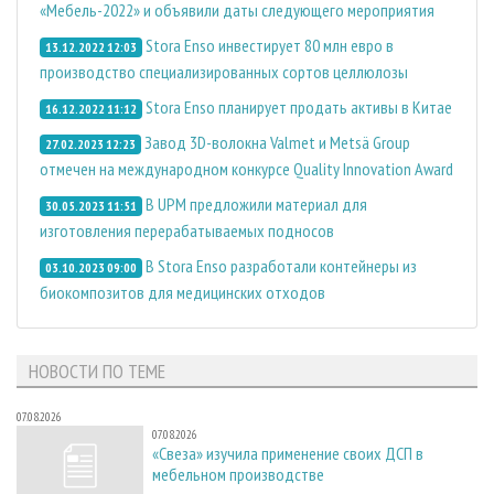
«Мебель-2022» и объявили даты следующего мероприятия
Stora Enso инвестирует 80 млн евро в
13.12.2022 12:03
производство специализированных сортов целлюлозы
Stora Enso планирует продать активы в Китае
16.12.2022 11:12
Завод 3D-волокна Valmet и Metsä Group
27.02.2023 12:23
отмечен на международном конкурсе Quality Innovation Award
В UPM предложили материал для
30.05.2023 11:51
изготовления перерабатываемых подносов
В Stora Enso разработали контейнеры из
03.10.2023 09:00
биокомпозитов для медицинских отходов
НОВОСТИ ПО ТЕМЕ
07.08.2026
07.08.2026
«Свеза» изучила применение своих ДСП в
мебельном производстве