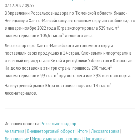
СУШКА ДРЕВЕСИНЫ
ПЕРСОНЫ
КОНТАКТЫ
РЕКЛАМА
07.12.2022 09:55
В Управлении Россельхознадзора по Тюменской области, Ямало-
ПРОИЗВОДСТВО ДРЕВЕСНЫХ ПЛИТ
МОБИЛЬНЫЕ ВЫСТАВКИ
РЕКЛАМА НА САЙТЕ
Ненецкому и Ханты-Мансийскому автономным округам сообщили, что
ДЕРЕВЯННОЕ ДОМОСТРОЕНИЕ
ОФИЦИАЛЬНЫЕ ДЕЛЕГАЦИИ
в январе-ноябре 2022 года Югра экспортировала 329 тыс. м³
ПРОИЗВОДСТВО МЕБЕЛИ
пиломатериалов и 106,6 тыс. м³ делового леса.
ПРИОРИТЕТНЫЕ ИНВЕСТПРОЕКТЫ
БИОЭНЕРГЕТИКА
Лесоэкспортеры Ханты-Мансийского автономного округа
RUSSIAN FORESTRY REVIEW
поставляли свою продукцию в 14 стран. Ключевыми импортерами в
ЦБП
ГАЗЕТА ЛЕСПРОМФОРУМ
отчетный период стали Китай и республики Узбекистан и Казахстан.
ИНСТРУМЕНТ И МАТЕРИАЛЫ
БИБЛИОТЕКА СПЕЦИАЛИСТА
На долю поставок в эти три страны пришлось 290 тыс. м³
пиломатериалов и 99 тыс. м³ круглого леса или 89% всего экспорта.
На внутренний рынок Югра поставила порядка 14 тыс. м³
лесоматериалов.
Источник новости:
Россельхознадзор
Аналитика
|
Внешнеторговый оборот
|
Итоги
|
Лесозаготовка
|
Лесопиление
|
Международная торговля
|
Продукция
|