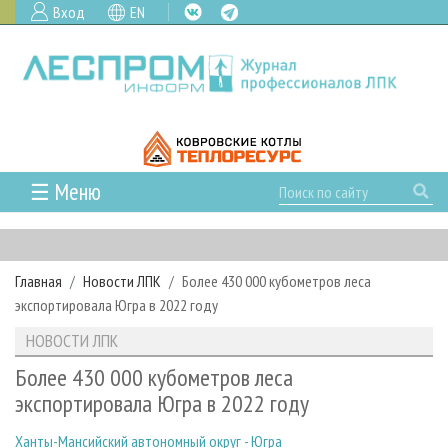
Вход
EN
☰ Меню
ГЛАВНАЯ
РУБРИКИ И ТЕМЫ
Главная
Новости ЛПК
Более 430 000 кубометров леса
РУБРИКИ ЖУРНАЛА
НОВОСТИ
экспортировала Югра в 2022 году
ЛЕСНОЕ ХОЗЯЙСТВО
КАЛЕНДАРЬ СОБЫТИЙ
ПРОЕКТЫ ЛПИ
НОВОСТИ ЛПК
ЛЕСОЗАГОТОВКА
НОВОСТИ ЛПК
АНАЛИТИКА
АРХИВ
Более 430 000 кубометров леса
ЛЕСОПИЛЕНИЕ
НОВОСТИ ЖУРНАЛА
ПРЕДПРИЯТИЯ ЛПК
АРХИВ ЖУРНАЛОВ
экспортировала Югра в 2022 году
О ЖУРНАЛЕ
ДЕРЕВООБРАБОТКА
НОВОСТИ КОМПАНИЙ
ЛЕСНЫЕ РЕГИОНЫ РОССИИ
СТАТЬИ
ПОДПИСКА
РЕКЛАМОДАТЕЛЯМ
Ханты-Мансийский автономный округ - Югра