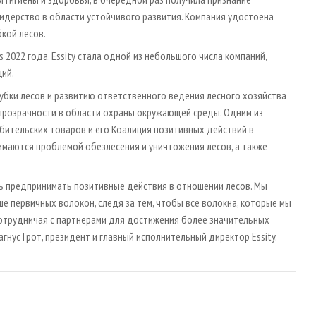
лидерство в области устойчивого развития. Компания удостоена
бкой лесов.
 2022 года, Essity стала одной из небольшого числа компаний,
ций.
бки лесов и развитию ответственного ведения лесного хозяйства
и прозрачности в области охраны окружающей среды. Одним из
бительских товаров и его Коалиция позитивных действий в
имаются проблемой обезлесения и уничтожения лесов, а также
ть предпринимать позитивные действия в отношении лесов. Мы
е первичных волокон, следя за тем, чтобы все волокна, которые мы
 сотрудничая с партнерами для достижения более значительных
нус Грот, президент и главный исполнительный директор Essity.