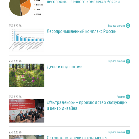
лесопромышленного комплекса России
23.03.2026
В центре внимания
Лесопромышленный комплекс России
23.03.2026
В центре внимания
Деньги под ногами
23.03.2026
Развитие
«Ультрадекор» – производство связующих
и центр дизайна
23.03.2026
В центре внимания
Осторожно, двери открываются!