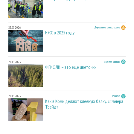
23.03.2026
Деревянное домостроение
ИЖС в 2025 году
28.11.2025
В центре внимания
ФГИС ЛК – это еще цветочки
28.11.2025
Развитие
Как в Коми делают клееную балку. «Фанера
Трейд»