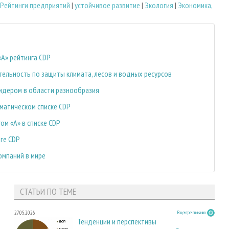
Рейтинги предприятий
|
устойчивое развитие
|
Экология
|
Экономика,
«А» рейтинга CDP
тельность по защиты климата, лесов и водных ресурсов
 лидером в области разнообразия
матическом списке CDP
ом «A» в списке CDP
нге CDP
омпаний в мире
СТАТЬИ ПО ТЕМЕ
27.05.2026
В центре внимания
Тенденции и перспективы