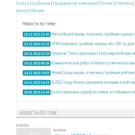
Essity
|
За рубежом
|
Предприятия, компании
|
Рейтинг
|
Рейтинги
|
рынок
|
Швеция
Новости по теме:
Metsä Board вновь получила тройную оценку 
13.12.2022 11:43
UPM получила тройную оценку «А» CDP за дея
13.12.2022 11:23
Financial Times признала Essity европейским
18.11.2022 12:29
Климатическая работа Valmet отмечена в кли
14.12.2022 09:16
Mondi Group вновь отмечена тройным рейтинг
14.12.2022 14:03
В 2022 году Kemira улучшила позиции в рейти
14.12.2022 14:13
Essity признана одной из самых устойчивых к
18.01.2023 12:44
НОВОСТИ ПО ТЕМЕ
05.08.2026
05.08.2026