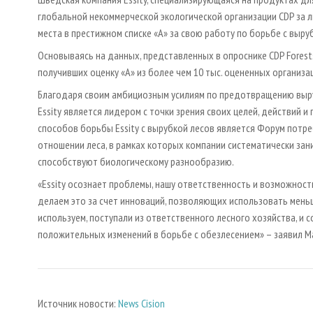
глобальной некоммерческой экологической организации CDP за 
места в престижном списке «A» за свою работу по борьбе с выру
Основываясь на данных, представленных в опроснике CDP Forests
получивших оценку «A» из более чем 10 тыс. оцененных организа
Благодаря своим амбициозным усилиям по предотвращению выру
Essity является лидером с точки зрения своих целей, действий 
способов борьбы Essity с вырубкой лесов является Форум потре
отношении леса, в рамках которых компании систематически зан
способствуют биологическому разнообразию.
«Essity осознает проблемы, нашу ответственность и возможнос
делаем это за счет инноваций, позволяющих использовать меньш
используем, поступали из ответственного лесного хозяйства, и
положительных изменений в борьбе с обезлесением» – заявил Маг
Источник новости:
News Cision