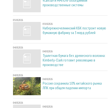
«Свеза» и ММПОФ объединили
производственные системы
05.08.2026
05.08.2026
Набережночелнинский КБК построит новую
бумажную фабрику за 3 млрд рублей
04.08.2026
04.08.2026
Туалетная бумага без древесного волокна:
Kimberly-Clark готовит революцию в
производстве
04.08.2026
04.08.2026
Россия сохранила 10% китайского рынка
ЛПК при общем падении импорта
04.08.2026
04.08.2026