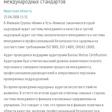
международных стандартов
СУШКА ДРЕВЕСИНЫ
ПЕРСОНЫ
КОНТАКТЫ
РЕКЛАМА
Иркутская область
ПРОИЗВОДСТВО ДРЕВЕСНЫХ ПЛИТ
МОБИЛЬНЫЕ ВЫСТАВКИ
РЕКЛАМА НА САЙТЕ
25.04.2008 15:51
ДЕРЕВЯННОЕ ДОМОСТРОЕНИЕ
ОФИЦИАЛЬНЫЕ ДЕЛЕГАЦИИ
В Филиале Группы «Илим» в Усть-Илимске закончился второй
ПРОИЗВОДСТВО МЕБЕЛИ
ПРИОРИТЕТНЫЕ ИНВЕСТПРОЕКТЫ
надзорный аудит системы менеджмента качества и третий
надзорный аудит системы экологического менеджмента и системы
БИОЭНЕРГЕТИКА
RUSSIAN FORESTRY REVIEW
менеджмента профессиональной безопасности и здоровья на
ЦБП
ГАЗЕТА ЛЕСПРОМФОРУМ
соответствие требованиям ISO 9001, ISO 14001, OHSAS 18001.
ИНСТРУМЕНТ И МАТЕРИАЛЫ
БИБЛИОТЕКА СПЕЦИАЛИСТА
Аудит проводился ведущими аудиторами Bureau Veritas Certification.
Аудиторами был отмечен высокий уровень вовлеченности всего
персонала в совершенствование процессов менеджмента,
профессионализм руководителей и оперативного персонала
проверяемых подразделений.
Во время проведения надзорных аудитов несоответствий не
выявлено. В отчете по итогам аудитов отмечены сильные стороны
системы менеджмента филиала и возможные направления на
улучшения. Это говорит о том, что принятая в филиале политика в
области качества, экологии, профессиональной безопасности и