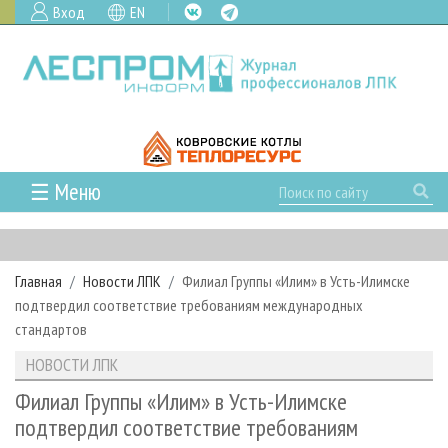
Вход
EN
☰ Меню
ГЛАВНАЯ
РУБРИКИ И ТЕМЫ
Главная
Новости ЛПК
Филиал Группы «Илим» в Усть-Илимске
РУБРИКИ ЖУРНАЛА
НОВОСТИ
подтвердил соответствие требованиям международных
ЛЕСНОЕ ХОЗЯЙСТВО
КАЛЕНДАРЬ СОБЫТИЙ
стандартов
ПРОЕКТЫ ЛПИ
ЛЕСОЗАГОТОВКА
НОВОСТИ ЛПК
АНАЛИТИКА
НОВОСТИ ЛПК
АРХИВ
ЛЕСОПИЛЕНИЕ
НОВОСТИ ЖУРНАЛА
ПРЕДПРИЯТИЯ ЛПК
АРХИВ ЖУРНАЛОВ
Филиал Группы «Илим» в Усть-Илимске
О ЖУРНАЛЕ
подтвердил соответствие требованиям
ДЕРЕВООБРАБОТКА
НОВОСТИ КОМПАНИЙ
ЛЕСНЫЕ РЕГИОНЫ РОССИИ
СТАТЬИ
ПОДПИСКА
РЕКЛАМОДАТЕЛЯМ