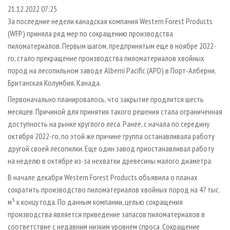
СУШКА ДРЕВЕСИНЫ
ПЕРСОНЫ
КОНТАКТЫ
РЕКЛАМА
21.12.2022 07:25
За последние недели канадская компания Western Forest Products
ПРОИЗВОДСТВО ДРЕВЕСНЫХ ПЛИТ
МОБИЛЬНЫЕ ВЫСТАВКИ
РЕКЛАМА НА САЙТЕ
(WFP) приняла ряд мер по сокращению производства
ДЕРЕВЯННОЕ ДОМОСТРОЕНИЕ
ОФИЦИАЛЬНЫЕ ДЕЛЕГАЦИИ
пиломатериалов. Первым шагом, предпринятым еще в ноябре 2022-
ПРОИЗВОДСТВО МЕБЕЛИ
го, стало прекращение производства пиломатериалов хвойных
ПРИОРИТЕТНЫЕ ИНВЕСТПРОЕКТЫ
пород на лесопильном заводе Alberni Pacific (APD) в Порт-Алберни,
БИОЭНЕРГЕТИКА
RUSSIAN FORESTRY REVIEW
Британская Колумбия, Канада.
ЦБП
ГАЗЕТА ЛЕСПРОМФОРУМ
Первоначально планировалось, что закрытие продлится шесть
ИНСТРУМЕНТ И МАТЕРИАЛЫ
БИБЛИОТЕКА СПЕЦИАЛИСТА
месяцев. Причиной для принятия такого решения стала ограниченная
доступность на рынке круглого леса. Ранее, с начала по середину
октября 2022-го, по этой же причине группа останавливала работу
другой своей лесопилки. Еще один завод приостанавливал работу
на неделю в октябре из-за нехватки древесины малого диаметра.
В начале декабря Western Forest Products объявила о планах
сократить производство пиломатериалов хвойных пород на 47 тыс.
м³ к концу года. По данным компании, целью сокращения
производства является приведение запасов пиломатериалов в
соответствие с недавним низким уровнем спроса. Сокращение