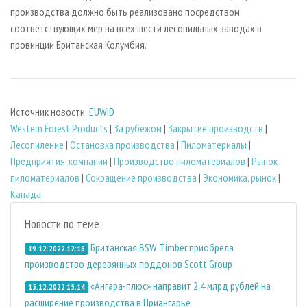
производства должно быть реализовано посредством
соответствующих мер на всех шести лесопильных заводах в
провинции Британская Колумбия.
Источник новости:
EUWID
Western Forest Products
|
За рубежом
|
Закрытие производств
|
Лесопиление
|
Остановка производства
|
Пиломатериалы
|
Предприятия, компании
|
Производство пиломатериалов
|
Рынок
пиломатериалов
|
Сокращение производства
|
Экономика, рынок
|
Канада
Новости по теме:
Британская BSW Timber приобрела
19.12.2022 12:18
производство деревянных поддонов Scott Group
«Ангара-плюс» направит 2,4 млрд рублей на
15.12.2022 15:14
расширение производства в Приангарье