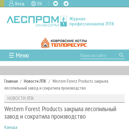
Вход
EN
☰ Меню
ГЛАВНАЯ
РУБРИКИ И ТЕМЫ
Главная
Новости ЛПК
Western Forest Products закрыла
РУБРИКИ ЖУРНАЛА
НОВОСТИ
лесопильный завод и сократила производство
ЛЕСНОЕ ХОЗЯЙСТВО
КАЛЕНДАРЬ СОБЫТИЙ
ПРОЕКТЫ ЛПИ
НОВОСТИ ЛПК
ЛЕСОЗАГОТОВКА
НОВОСТИ ЛПК
АНАЛИТИКА
АРХИВ
Western Forest Products закрыла лесопильный
ЛЕСОПИЛЕНИЕ
НОВОСТИ ЖУРНАЛА
ПРЕДПРИЯТИЯ ЛПК
АРХИВ ЖУРНАЛОВ
завод и сократила производство
О ЖУРНАЛЕ
ДЕРЕВООБРАБОТКА
НОВОСТИ КОМПАНИЙ
ЛЕСНЫЕ РЕГИОНЫ РОССИИ
СТАТЬИ
ПОДПИСКА
РЕКЛАМОДАТЕЛЯМ
Канада