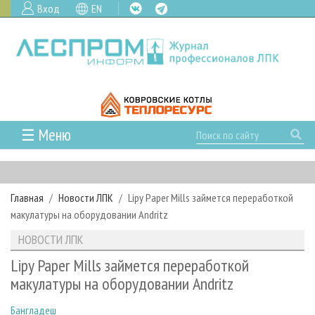
Вход
EN
☰ Меню
ГЛАВНАЯ
РУБРИКИ И ТЕМЫ
Главная
Новости ЛПК
Lipy Paper Mills займется переработкой
РУБРИКИ ЖУРНАЛА
НОВОСТИ
макулатуры на оборудовании Andritz
ЛЕСНОЕ ХОЗЯЙСТВО
КАЛЕНДАРЬ СОБЫТИЙ
ПРОЕКТЫ ЛПИ
НОВОСТИ ЛПК
ЛЕСОЗАГОТОВКА
НОВОСТИ ЛПК
АНАЛИТИКА
АРХИВ
Lipy Paper Mills займется переработкой
ЛЕСОПИЛЕНИЕ
НОВОСТИ ЖУРНАЛА
ПРЕДПРИЯТИЯ ЛПК
АРХИВ ЖУРНАЛОВ
макулатуры на оборудовании Andritz
О ЖУРНАЛЕ
ДЕРЕВООБРАБОТКА
НОВОСТИ КОМПАНИЙ
ЛЕСНЫЕ РЕГИОНЫ РОССИИ
СТАТЬИ
ПОДПИСКА
РЕКЛАМОДАТЕЛЯМ
Бангладеш