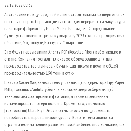
СУШКА ДРЕВЕСИНЫ
ПЕРСОНЫ
КОНТАКТЫ
РЕКЛАМА
22.12.2022 08:32
ПРОИЗВОДСТВО ДРЕВЕСНЫХ ПЛИТ
МОБИЛЬНЫЕ ВЫСТАВКИ
Австрийский международный машиностроительный концерн Andritz
РЕКЛАМА НА САЙТЕ
поставит энергосберегающие системы для переработки макулатуры
ДЕРЕВЯННОЕ ДОМОСТРОЕНИЕ
ОФИЦИАЛЬНЫЕ ДЕЛЕГАЦИИ
на четыре фабрики Lipy Paper Mills в Бангладеш. Оборудование
ПРОИЗВОДСТВО МЕБЕЛИ
ПРИОРИТЕТНЫЕ ИНВЕСТПРОЕКТЫ
будет установлено к третьему кварталу 2023 года на предприятиях
БИОЭНЕРГЕТИКА
в Чангине, Модонпуре, Канпуре и Сонаргаоне.
RUSSIAN FORESTRY REVIEW
Это будут первые линии Andritz RCF (Recycled Fiber), работающие в
ЦБП
ГАЗЕТА ЛЕСПРОМФОРУМ
стране. Компания поставит ключевое оборудование для для
ИНСТРУМЕНТ И МАТЕРИАЛЫ
БИБЛИОТЕКА СПЕЦИАЛИСТА
производства тестлайнера и бумаги для письма и печати общей
производительностью 150 тонн в сутки.
Шахиар Хасан Хан, заместитель управляющего директора Lipy Paper
Mills, пояснил: «Andritz убедила нас своей энергосберегающей
технологией сортировки и флотации, а также стремлением
минимизировать потери волокна. Кроме того, с помощью
[технологии] Ultra High Dispersion мы сможем поддерживать
потребность в паре на низком уровне. Все эти темы являются
стратегическими целями развития такой амбициозной компании, как