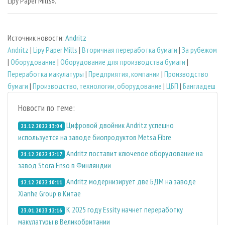
Lipy Paper Mills».
Источник новости:
Andritz
Andritz
|
Lipy Paper Mills
|
Вторичная переработка бумаги
|
За рубежом
|
Оборудование
|
Оборудование для производства бумаги
|
Переработка макулатуры
|
Предприятия, компании
|
Производство
бумаги
|
Производство, технологии, оборудование
|
ЦБП
|
Бангладеш
Новости по теме:
Цифровой двойник Andritz успешно
21.12.2022 13:04
используется на заводе биопродуктов Metsä Fibre
Andritz поставит ключевое оборудование на
21.12.2022 12:17
завод Stora Enso в Финляндии
Andritz модернизирует две БДМ на заводе
12.12.2022 10:11
Xianhe Group в Китае
К 2025 году Essity начнет переработку
23.01.2023 12:16
макулатуры в Великобритании