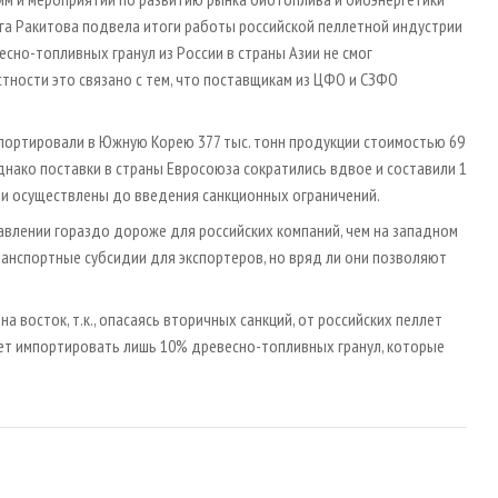
га Ракитова подвела итоги работы российской пеллетной индустрии
есно-топливных гранул из России в страны Азии не смог
стности это связано с тем, что поставщикам из ЦФО и СЗФО
спортировали в Южную Корею 377 тыс. тонн продукции стоимостью 69
днако поставки в страны Евросоюза сократились вдвое и составили 1
ыли осуществлены до введения санкционных ограничений.
авлении гораздо дороже для российских компаний, чем на западном
ранспортные субсидии для экспортеров, но вряд ли они позволяют
 восток, т.к., опасаясь вторичных санкций, от российских пеллет
жет импортировать лишь 10% древесно-топливных гранул, которые