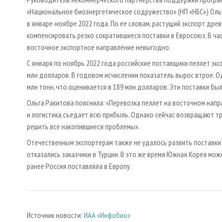
«Национальное биоэнергетическое содружество» (НП «НБС») Оль
в январе-ноябре 2022 года. По ее словам, растущий экспорт древ
компенсировать резко сократившиеся поставки в Евросоюз. В ча
восточное экспортное направление невыгодно.
С января по ноябрь 2022 года российские поставщики пеллет эк
млн долларов. В годовом исчислении показатель вырос втрое. О
млн тонн, что оценивается в 189 млн долларов. Эти поставки б
Ольга Ракитова пояснила: «Перевозка пеллет на восточном напр
и логистика съедает всю прибыль. Однако сейчас возвращают т
решить все накопившиеся проблемы».
Отечественным экспортерам также не удалось развить поставки на
отказались заказчики в Турции. В это же время Южная Корея мо
ранее Россия поставляла в Европу.
Источник новости:
ИАА «Инфобио»