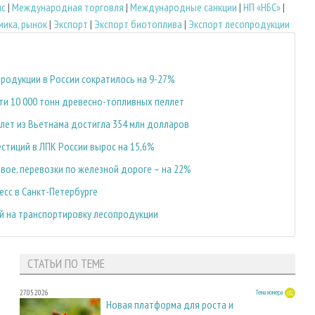
ис
|
Международная торговля
|
Международные санкции
|
НП «НБС»
|
мика, рынок
|
Экспорт
|
Экспорт биотоплива
|
Экспорт лесопродукции
родукции в России сократилось на 9-27%
ти 10 000 тонн древесно-топливных пеллет
лет из Вьетнама достигла 354 млн долларов
естиций в ЛПК России вырос на 15,6%
вое, перевозки по железной дороге – на 22%
есс в Санкт-Петербурге
й на транспортировку лесопродукции
СТАТЬИ ПО ТЕМЕ
27.05.2026
Тема номера
Новая платформа для роста и