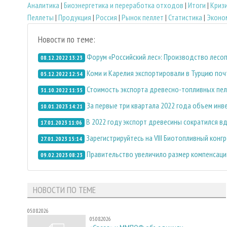
Аналитика
|
Биoэнергетика и переработка отходов
|
Итоги
|
Криз
Пеллеты
|
Продукция
|
Россия
|
Рынок пеллет
|
Статистика
|
Эконо
Новости по теме:
Форум «Российский лес»: Производство лесоп
08.12.2022 13:23
Коми и Карелия экспортировали в Турцию поч
05.12.2022 12:54
Стоимость экспорта древесно-топливных пел
31.10.2022 11:35
За первые три квартала 2022 года объем инв
10.01.2023 14:21
В 2022 году экспорт древесины сократился вд
17.01.2023 11:06
Зарегистрируйтесь на VIII Биотопливный конгр
27.01.2023 15:14
Правительство увеличило размер компенсаци
09.02.2023 08:23
НОВОСТИ ПО ТЕМЕ
05.08.2026
05.08.2026