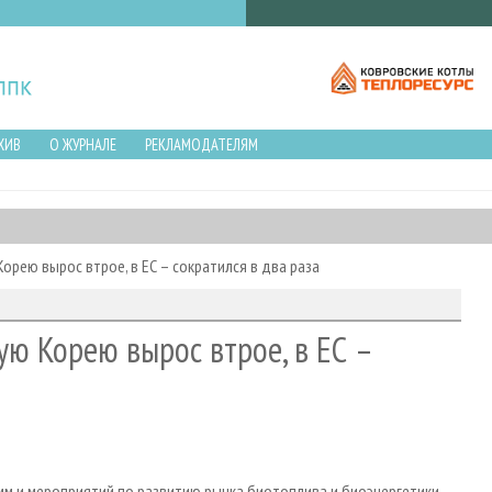
ХИВ
О ЖУРНАЛЕ
РЕКЛАМОДАТЕЛЯМ
орею вырос втрое, в ЕС – сократился в два раза
ую Корею вырос втрое, в ЕС –
м и мероприятий по развитию рынка биотоплива и биоэнергетики