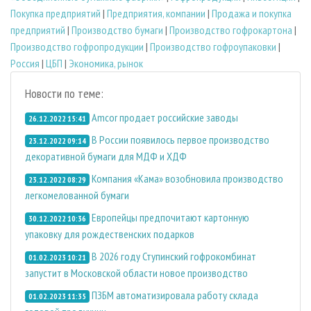
Покупка предприятий
|
Предприятия, компании
|
Продажа и покупка
предприятий
|
Производство бумаги
|
Производство гофрокартона
|
Производство гофропродукции
|
Производство гофроупаковки
|
Россия
|
ЦБП
|
Экономика, рынок
Новости по теме:
Amcor продает российские заводы
26.12.2022 15:41
В России появилось первое производство
23.12.2022 09:14
декоративной бумаги для МДФ и ХДФ
Компания «Кама» возобновила производство
23.12.2022 08:29
легкомелованной бумаги
Европейцы предпочитают картонную
30.12.2022 10:36
упаковку для рождественских подарков
В 2026 году Ступинский гофрокомбинат
01.02.2023 10:21
запустит в Московской области новое производство
ПЗБМ автоматизировала работу склада
01.02.2023 11:35