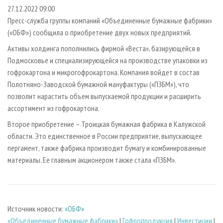
СУШКА ДРЕВЕСИНЫ
ПЕРСОНЫ
КОНТАКТЫ
РЕКЛАМА
27.12.2022 09:00
Пресс-служба группы компаний «Объединенные бумажные фабрики»
ПРОИЗВОДСТВО ДРЕВЕСНЫХ ПЛИТ
МОБИЛЬНЫЕ ВЫСТАВКИ
РЕКЛАМА НА САЙТЕ
(«ОБФ») сообщила о приобретение двух новых предприятий.
ДЕРЕВЯННОЕ ДОМОСТРОЕНИЕ
ОФИЦИАЛЬНЫЕ ДЕЛЕГАЦИИ
Активы холдинга пополнились фирмой «Веста», базирующейся в
ПРОИЗВОДСТВО МЕБЕЛИ
ПРИОРИТЕТНЫЕ ИНВЕСТПРОЕКТЫ
Подмосковье и специализирующейся на производстве упаковки из
БИОЭНЕРГЕТИКА
гофрокартона и микрогофрокартона. Компания войдет в состав
RUSSIAN FORESTRY REVIEW
Полотняно-Заводской бумажной мануфактуры («ПЗБМ»), что
ЦБП
ГАЗЕТА ЛЕСПРОМФОРУМ
позволит нарастить объем выпускаемой продукции и расширить
ИНСТРУМЕНТ И МАТЕРИАЛЫ
БИБЛИОТЕКА СПЕЦИАЛИСТА
ассортимент из гофрокартона.
Второе приобретение – Троицкая бумажная фабрика в Калужской
области. Это единственное в России предприятие, выпускающее
пергамент, также фабрика производит бумагу и комбинированные
материалы. Ее главным акционером также стала «ПЗБМ».
Источник новости:
«ОБФ»
«Объединенные бумажные фабрики»
|
Гофропродукция
|
Инвестиции
|