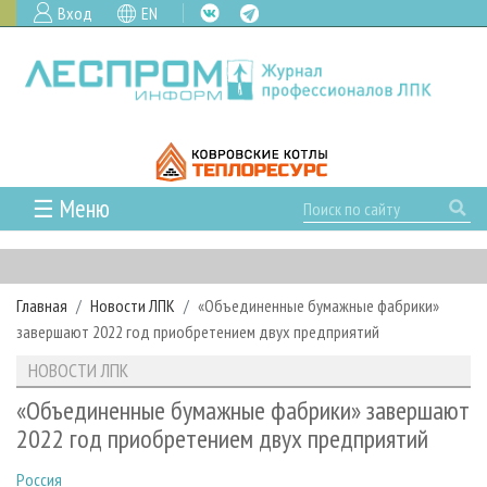
Вход
EN
☰ Меню
ГЛАВНАЯ
РУБРИКИ И ТЕМЫ
Главная
Новости ЛПК
«Объединенные бумажные фабрики»
РУБРИКИ ЖУРНАЛА
НОВОСТИ
завершают 2022 год приобретением двух предприятий
ЛЕСНОЕ ХОЗЯЙСТВО
КАЛЕНДАРЬ СОБЫТИЙ
ПРОЕКТЫ ЛПИ
НОВОСТИ ЛПК
ЛЕСОЗАГОТОВКА
НОВОСТИ ЛПК
АНАЛИТИКА
АРХИВ
«Объединенные бумажные фабрики» завершают
ЛЕСОПИЛЕНИЕ
НОВОСТИ ЖУРНАЛА
ПРЕДПРИЯТИЯ ЛПК
АРХИВ ЖУРНАЛОВ
2022 год приобретением двух предприятий
О ЖУРНАЛЕ
ДЕРЕВООБРАБОТКА
НОВОСТИ КОМПАНИЙ
ЛЕСНЫЕ РЕГИОНЫ РОССИИ
СТАТЬИ
ПОДПИСКА
РЕКЛАМОДАТЕЛЯМ
Россия