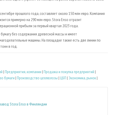
сентябре прошлого года, составляет около 150 млн евро. Компания
зится примерно на 290 млн евро. Stora Enso отразит
ерационной прибыли за первый квартал 2023 года.
бумагу без содержания древесной массы и имеет
умагоделательные машины. На площадке также есть две линии по
тонн в год.
ий
|
Предприятия, компании
|
Продажа и покупка предприятий
|
во бумаги
|
Производство целлюлозы
|
ЦБП
|
Экономика, рынок
|
завод Stora Enso в Финляндии
е