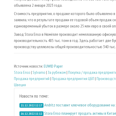
объявлена 2 января 2023 года.
Стоимость предприятия, о продаже которого было объявлено в 
заявила, что в результате продажи ее годовой объем продаж сни
единовременный убыток в размере около 25 млн евро в своей оп
Завод Stora Enso в Нюмёлле производит немелованную офисную 
производительность 485 тыс. тонн в год. Здесь работает две б
производству целлюлозы общей производительностью 340 тыс. 
Источник новости:
EUWID Paper
Stora Enso
|
Sylvamo
|
За рубежом
|
Покупка / продажа предприят
Продажа предприятий
|
Продажа предприятия ЦБП
|
Производст
Швеция
Новости по теме:
Andritz поставит ключевое оборудование на 
21.12.2022 12:17
Stora Enso планирует продать активы в Кита
16.12.2022 11:12