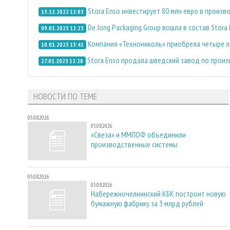
Stora Enso инвестирует 80 млн евро в прои
13.12.2022 12:03
De Jong Packaging Group вошла в состав Stora
09.01.2023 12:23
Компания «Технониколь» приобрела четыре 
10.01.2023 13:41
Stora Enso продала шведский завод по произв
27.01.2023 12:28
НОВОСТИ ПО ТЕМЕ
05.08.2026
05.08.2026
«Свеза» и ММПОФ объединили
производственные системы
05.08.2026
05.08.2026
Набережночелнинский КБК построит новую
бумажную фабрику за 3 млрд рублей