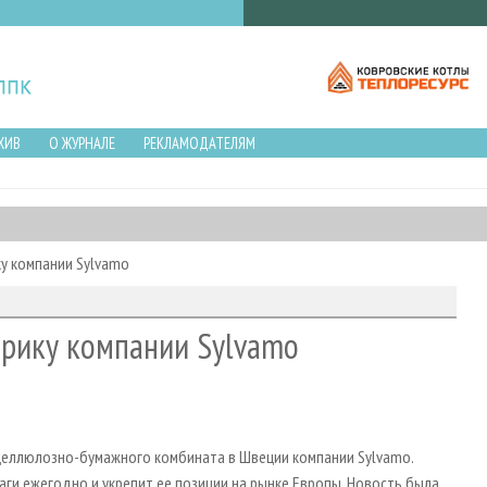
ХИВ
О ЖУРНАЛЕ
РЕКЛАМОДАТЕЛЯМ
у компании Sylvamo
брику компании Sylvamo
 целлюлозно-бумажного комбината в Швеции компании Sylvamo.
аги ежегодно и укрепит ее позиции на рынке Европы. Новость была