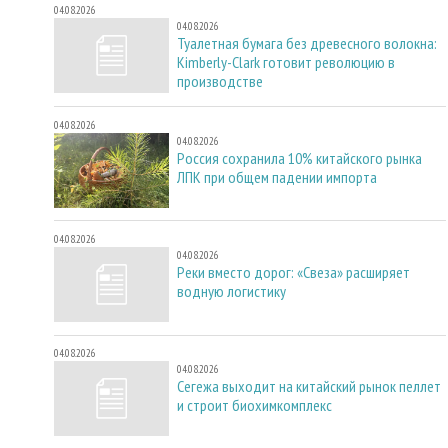
04.08.2026
04.08.2026
Туалетная бумага без древесного волокна:
Kimberly-Clark готовит революцию в
производстве
04.08.2026
04.08.2026
Россия сохранила 10% китайского рынка
ЛПК при общем падении импорта
04.08.2026
04.08.2026
Реки вместо дорог: «Свеза» расширяет
водную логистику
04.08.2026
04.08.2026
Сегежа выходит на китайский рынок пеллет
и строит биохимкомплекс