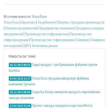
Источник новости:
Stora Enso
Stora Enso
|
Евросоюз
|
За рубежом
|
Покупка / продажа производств
|
Покупка предприятий
|
Предприятия, компании
|
Продажа и покупка
предприятий
|
Производство гофрокартона
|
Производство
гофропродукции
|
Производство гофроупаковки
|
Слияния
|
Слияния и
поглощения
|
ЦБП
|
Экономика, рынок
Новости по теме:
Sappi продаст три бумажные фабрики группе
06.12.2022 08:33
Aurelius
Stora Enso продала шведскую фабрику
05.01.2023 12:27
компании Sylvamo
Segezha Group намерена продать европейские
29.12.2022 08:06
заводы упаковки
Проект завода складного картона Metsä
12.01.2023 15:19