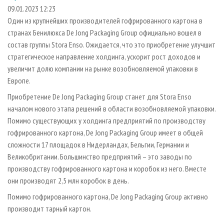
СУШКА ДРЕВЕСИНЫ
ПЕРСОНЫ
КОНТАКТЫ
РЕКЛАМА
09.01.2023 12:23
Один из крупнейших производителей гофрированного картона в
ПРОИЗВОДСТВО ДРЕВЕСНЫХ ПЛИТ
МОБИЛЬНЫЕ ВЫСТАВКИ
РЕКЛАМА НА САЙТЕ
странах Бенилюкса De Jong Packaging Group официально вошел в
ДЕРЕВЯННОЕ ДОМОСТРОЕНИЕ
ОФИЦИАЛЬНЫЕ ДЕЛЕГАЦИИ
состав группы Stora Enso. Ожидается, что это приобретение улучшит
ПРОИЗВОДСТВО МЕБЕЛИ
стратегическое направление холдинга, ускорит рост доходов и
ПРИОРИТЕТНЫЕ ИНВЕСТПРОЕКТЫ
увеличит долю компании на рынке возобновляемой упаковки в
БИОЭНЕРГЕТИКА
RUSSIAN FORESTRY REVIEW
Европе.
ЦБП
ГАЗЕТА ЛЕСПРОМФОРУМ
Приобретение De Jong Packaging Group станет для Stora Enso
ИНСТРУМЕНТ И МАТЕРИАЛЫ
БИБЛИОТЕКА СПЕЦИАЛИСТА
началом нового этапа решений в области возобновляемой упаковки.
Помимо существующих у холдинга предприятий по производству
гофрированного картона, De Jong Packaging Group имеет в общей
сложности 17 площадок в Нидерландах, Бельгии, Германии и
Великобритании. Большинство предприятий – это заводы по
производству гофрированного картона и коробок из него. Вместе
они производят 2,5 млн коробок в день.
Помимо гофрированного картона, De Jong Packaging Group активно
производит тарный картон.