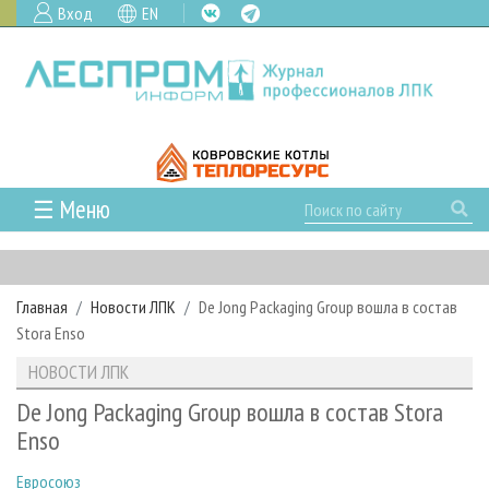
Вход
EN
☰ Меню
ГЛАВНАЯ
РУБРИКИ И ТЕМЫ
Главная
Новости ЛПК
De Jong Packaging Group вошла в состав
РУБРИКИ ЖУРНАЛА
НОВОСТИ
Stora Enso
ЛЕСНОЕ ХОЗЯЙСТВО
КАЛЕНДАРЬ СОБЫТИЙ
ПРОЕКТЫ ЛПИ
НОВОСТИ ЛПК
ЛЕСОЗАГОТОВКА
НОВОСТИ ЛПК
АНАЛИТИКА
АРХИВ
De Jong Packaging Group вошла в состав Stora
ЛЕСОПИЛЕНИЕ
НОВОСТИ ЖУРНАЛА
ПРЕДПРИЯТИЯ ЛПК
АРХИВ ЖУРНАЛОВ
Enso
О ЖУРНАЛЕ
ДЕРЕВООБРАБОТКА
НОВОСТИ КОМПАНИЙ
ЛЕСНЫЕ РЕГИОНЫ РОССИИ
СТАТЬИ
ПОДПИСКА
РЕКЛАМОДАТЕЛЯМ
Евросоюз