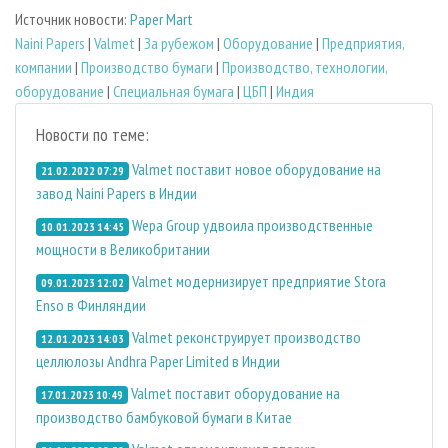
Источник новости:
Paper Mart
Naini Papers
|
Valmet
|
За рубежом
|
Оборудование
|
Предприятия,
компании
|
Производство бумаги
|
Производство, технологии,
оборудование
|
Специальная бумага
|
ЦБП
|
Индия
Новости по теме:
Valmet поставит новое оборудование на
21.02.2022 07:29
завод Naini Papers в Индии
Wepa Group удвоила производственные
10.01.2023 14:45
мощности в Великобритании
Valmet модернизирует предприятие Stora
09.01.2023 12:02
Enso в Финляндии
Valmet реконструирует производство
12.01.2023 14:03
целлюлозы Andhra Paper Limited в Индии
Valmet поставит оборудование на
17.01.2023 10:49
производство бамбуковой бумаги в Китае