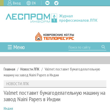
Вход
EN
☰ Меню
ГЛАВНАЯ
РУБРИКИ И ТЕМЫ
Главная
Новости ЛПК
Valmet поставит бумагоделательную
РУБРИКИ ЖУРНАЛА
НОВОСТИ
машину на завод Naini Papers в Индии
ЛЕСНОЕ ХОЗЯЙСТВО
КАЛЕНДАРЬ СОБЫТИЙ
ПРОЕКТЫ ЛПИ
НОВОСТИ ЛПК
ЛЕСОЗАГОТОВКА
НОВОСТИ ЛПК
АНАЛИТИКА
АРХИВ
Valmet поставит бумагоделательную машину на
ЛЕСОПИЛЕНИЕ
НОВОСТИ ЖУРНАЛА
ПРЕДПРИЯТИЯ ЛПК
АРХИВ ЖУРНАЛОВ
завод Naini Papers в Индии
О ЖУРНАЛЕ
ДЕРЕВООБРАБОТКА
НОВОСТИ КОМПАНИЙ
ЛЕСНЫЕ РЕГИОНЫ РОССИИ
СТАТЬИ
ПОДПИСКА
РЕКЛАМОДАТЕЛЯМ
Индия