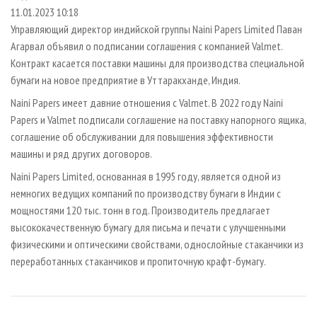
СУШКА ДРЕВЕСИНЫ
ПЕРСОНЫ
КОНТАКТЫ
РЕКЛАМА
11.01.2023 10:18
Управляющий директор индийской группы Naini Papers Limited Паван
ПРОИЗВОДСТВО ДРЕВЕСНЫХ ПЛИТ
МОБИЛЬНЫЕ ВЫСТАВКИ
РЕКЛАМА НА САЙТЕ
Агарвал объявил о подписании соглашения с компанией Valmet.
ДЕРЕВЯННОЕ ДОМОСТРОЕНИЕ
ОФИЦИАЛЬНЫЕ ДЕЛЕГАЦИИ
Контракт касается поставки машины для производства специальной
ПРОИЗВОДСТВО МЕБЕЛИ
бумаги на новое предприятие в Уттаракханде, Индия.
ПРИОРИТЕТНЫЕ ИНВЕСТПРОЕКТЫ
БИОЭНЕРГЕТИКА
Naini Papers имеет давние отношения с Valmet. В 2022 году Naini
RUSSIAN FORESTRY REVIEW
Papers и Valmet подписали соглашение на поставку напорного ящика,
ЦБП
ГАЗЕТА ЛЕСПРОМФОРУМ
соглашение об обслуживании для повышения эффективности
ИНСТРУМЕНТ И МАТЕРИАЛЫ
БИБЛИОТЕКА СПЕЦИАЛИСТА
машины и ряд других договоров.
Naini Papers Limited, основанная в 1995 году, является одной из
немногих ведущих компаний по производству бумаги в Индии с
мощностями 120 тыс. тонн в год. Производитель предлагает
высококачественную бумагу для письма и печати с улучшенными
физическими и оптическими свойствами, однослойные стаканчики из
переработанных стаканчиков и пропиточную крафт-бумагу.