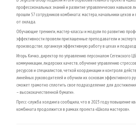
профессиональных знаний и развитие управленческих навыков л
прошли 57 сотрудников комбината: мастера, начальники цехов и
от оклада.
Обучающие тренинги, мастер-классы и модули по развитию проф
эффективности провели приглашенные преподаватели и эксперты
производстве, организуя эффективную работу в цехах и подраз
Игорь Кичко, директор по управлению персоналом Сегежского ЦБ
коммуникации, лидерских качеств, обучение управлению стресс
ресурсов и специалистов, четкой координации и контроля дейс
линейных руководителей и обучили их основам эффективного ру
сможет грамотно сплотить свое подразделение для достижения
– высококачественной бумаги».
Пресс-служба холдинга сообщила, что в 2023 году повышение 
комбината продолжится в рамках проекта «Школа мастеров».