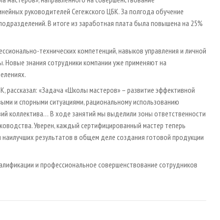
инейных руководителей Сегежского ЦБК. За полгода обучение
 подразделений. В итоге из заработная плата была повышена на 25%
ессионально-технических компетенций, навыков управления и личной
. Новые знания сотрудники компании уже применяют на
делениях.
К, рассказал: «Задача «Школы мастеров» – развитие эффективной
овыми и спорными ситуациями, рациональному использованию
твий коллектива… В ходе занятий мы выделили зоны ответственности
ководства. Уверен, каждый сертифицированный мастер теперь
 наилучших результатов в общем деле создания готовой продукции
квалификации и профессиональное совершенствование сотрудников