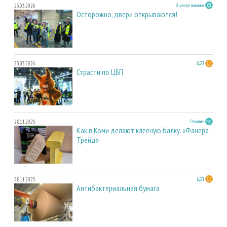
23.03.2026
В центре внимания
Осторожно, двери открываются!
23.03.2026
ЦБП
Страсти по ЦБП
28.11.2025
Развитие
Как в Коми делают клееную балку. «Фанера
Трейд»
28.11.2025
ЦБП
Антибактериальная бумага