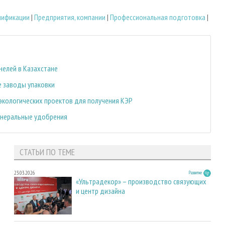
лификации
|
Предприятия, компании
|
Профессиональная подготовка
|
нелей в Казахстане
е заводы упаковки
экологических проектов для получения КЭР
инеральные удобрения
СТАТЬИ ПО ТЕМЕ
23.03.2026
Развитие
«Ультрадекор» – производство связующих
и центр дизайна