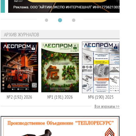
АРХИВ ЖУРНАЛОВ
№2 (192) 2026
№1 (191) 2026
№6 (190) 2025
Все журналы