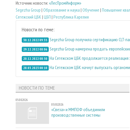
Источник новости:
«ЛесПромИнформ»
Segezha Group
|
Образование и наука
|
Обучение
|
Повышение ква
Сегежский ЦБК
|
ЦБП
|
Республика Карелия
Новости по теме:
Segezha Group получила сертификацию CLT-па
30.12.2022 09:35
Segezha Group намерена продать европейски
29.12.2022 08:06
На Сегежском ЦБК продолжается реализация 
20.12.2022 08:50
На Сегежском ЦБК начнут выпускать органом
28.03.2023 08:10
НОВОСТИ ПО ТЕМЕ
05.08.2026
05.08.2026
«Свеза» и ММПОФ объединили
производственные системы