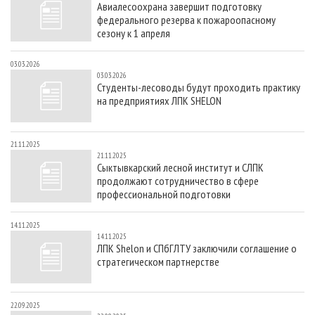
Авиалесоохрана завершит подготовку
СУШКА ДРЕВЕСИНЫ
ПЕРСОНЫ
КОНТАКТЫ
РЕКЛАМА
федерального резерва к пожароопасному
ПРОИЗВОДСТВО ДРЕВЕСНЫХ ПЛИТ
МОБИЛЬНЫЕ ВЫСТАВКИ
сезону к 1 апреля
РЕКЛАМА НА САЙТЕ
ДЕРЕВЯННОЕ ДОМОСТРОЕНИЕ
ОФИЦИАЛЬНЫЕ ДЕЛЕГАЦИИ
03.03.2026
03.03.2026
ПРОИЗВОДСТВО МЕБЕЛИ
ПРИОРИТЕТНЫЕ ИНВЕСТПРОЕКТЫ
Студенты-лесоводы будут проходить практику
на предприятиях ЛПК SHELON
БИОЭНЕРГЕТИКА
RUSSIAN FORESTRY REVIEW
ЦБП
ГАЗЕТА ЛЕСПРОМФОРУМ
21.11.2025
ИНСТРУМЕНТ И МАТЕРИАЛЫ
БИБЛИОТЕКА СПЕЦИАЛИСТА
21.11.2025
Сыктывкарский лесной институт и СЛПК
продолжают сотрудничество в сфере
профессиональной подготовки
14.11.2025
14.11.2025
ЛПК Shelon и СПбГЛТУ заключили соглашение о
стратегическом партнерстве
22.09.2025