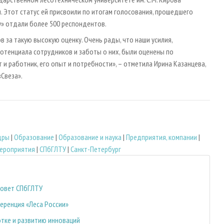
 Этот статус ей присвоили по итогам голосования, прошедшего
у» отдали более 500 респондентов.
а такую высокую оценку. Очень рады, что наши усилия,
отенциала сотрудников и заботы о них, были оценены по
т и работник, его опыт и потребности», – отметила Ирина Казанцева,
Свеза».
дры
|
Образование
|
Образование и наука
|
Предприятия, компании
|
мероприятия
|
СПбГЛТУ
|
Санкт-Петербург
совет СПбГЛТУ
еренция «Леса России»
отке и развитию инноваций