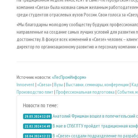
компания «Свеза» была названа самым желанным работодателем.
среди студентов отраслевых вузов России. Свои голоса за «Свез
«Мы благодарны молодому сообществу будущих профессионалов з
направленные на создание самых лучших условий для развития п
достоинству. В фокусе всех изменений в «Свезе» человек – клиен
директор по организационному развитию и персоналу компании «
Источник новости:
«ЛесПромИнформ»
Innoevent
|
«Свеза»
|
Вузы
|
Выставки, семинары, конференции
|
Ка
Производство плит
|
Профессиональная подготовка
|
События, 
Новости по теме:
Анатолий Фришман вошел в попечительский 
29.03.2024 12:09
В мае в СПбГЛТУ пройдет традиционная конф
21.02.2024 14:49
В «Свезе» создали подразделение по разраб
10.04.2024 12:22