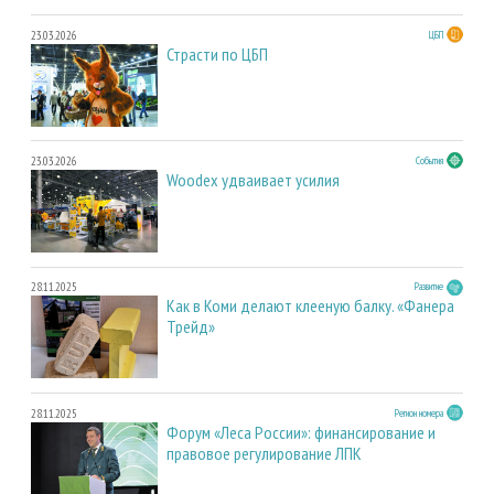
23.03.2026
ЦБП
Страсти по ЦБП
23.03.2026
События
Woodex удваивает усилия
28.11.2025
Развитие
Как в Коми делают клееную балку. «Фанера
Трейд»
28.11.2025
Регион номера
Форум «Леса России»: финансирование и
правовое регулирование ЛПК