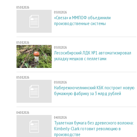
05.08.2026
05.08.2026
«Свеза» и ММПОФ объединили
производственные системы
05.08.2026
05.08.2026
Лесосибирский ЛДК №1 автоматизировал
укладку мешков с пеллетами
05.08.2026
05.08.2026
Набережночелнинский КБК построит новую
бумажную фабрику за 3 млрд рублей
04.08.2026
04.08.2026
Туалетная бумага без древесного волокна:
Kimberly-Clark готовит революцию в
производстве