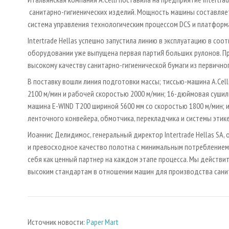
санитарно-гигиенических изделий. Мощность машины составляет
система управления технологическим процессом DCS и платформ
Intertrade Hellas успешно запустила линию в эксплуатацию в соо
оборудовании уже выпущена первая партиЯ больших рулонов. 
высокому качеству санитарно-гигиенической бумаги из первично
В поставку вошли линия подготовки массы; тиссью-машина A.Celli
2100 м/мин и рабочей скоростью 2000 м/мин; 16-дюймовая сушил
машина E-WIND T200 шириной 5600 мм со скоростью 1800 м/мин; 
ленточного конвейера, обмотчика, перекладчика и системы этик
Иоаннис Делидимос, генеральный директор Intertrade Hellas SA, 
и превосходное качество полотна с минимальным потреблением э
себя как ценный партнер на каждом этапе процесса. Мы действи
высоким стандартам в отношении машин для производства санит
Источник новости:
Paper Mart