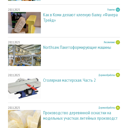
28.11.2025
Развитие
Как в Коми делают клееную балку. «Фанера
Трейд»
28.11.2025
Лесопиление
Northsaw. Пакетоформирующие машины
28.11.2025
Деревообработка
Столярная мастерская. Часть 2
28.11.2025
Деревообработка
Производство деревянной оснастки на
модельных участках литейных производст