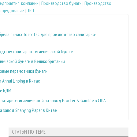
едприятия, компании
|
Производство бумаги
|
Производство
оборудование
|
ЦБП
обрела линию Toscotec для производство санитарно-
водству санитарно-гигиенической бумаги
нической бумаги в Великобритании
 новые перемотчики бумаги
 Anhui Linping в Китае
ве БДМ
анитарно-гигиенической на завод Procter & Gamble в США
а завод Shanying Paper в Китае
СТАТЬИ ПО ТЕМЕ