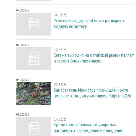
04.08.2026
04.08.2026
Реки вместо дорог: «Свеза» расширяет
водную логистику
04.08.2026
04.08.2026
Сегежа выходит на китайский рынок пеллет
и строит биохимкомплекс
03.08.2026
03.08.2026
Заместитель Министра промышленности
поприветствовал участников PulpFor 2026
03.08.2026
03.08.2026
Кредиторы «Соликамскбумпрома»
настаивают на введении наблюдения