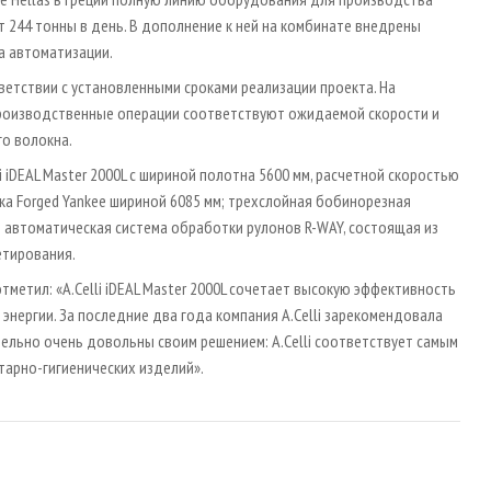
 244 тонны в день. В дополнение к ней на комбинате внедрены
а автоматизации.
тветствии с установленными сроками реализации проекта. На
Производственные операции соответствуют ожидаемой скорости и
го волокна.
 iDEAL Master 2000L с шириной полотна 5600 мм, расчетной скоростью
ка Forged Yankee шириной 6085 мм; трехслойная бобинорезная
и автоматическая система обработки рулонов R-WAY, состоящая из
етирования.
отметил: «A.Celli iDEAL Master 2000L сочетает высокую эффективность
нергии. За последние два года компания A.Celli зарекомендовала
тельно очень довольны своим решением: A.Celli соответствует самым
арно-гигиенических изделий».