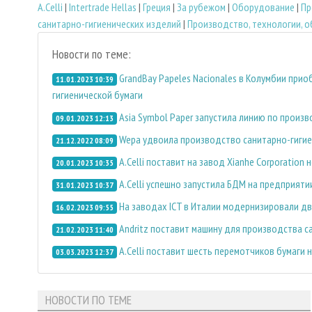
A.Celli
|
Intertrade Hellas
|
Греция
|
За рубежом
|
Оборудование
|
Пр
санитарно-гигиенических изделий
|
Производство, технологии, 
Новости по теме:
GrandBay Papeles Nacionales в Колумбии при
11.01.2023 10:39
гигиенической бумаги
Asia Symbol Paper запустила линию по произ
09.01.2023 12:13
Wepa удвоила производство санитарно-гигие
21.12.2022 08:09
A.Celli поставит на завод Xianhe Corporation
20.01.2023 10:35
A.Celli успешно запустила БДМ на предприятии
31.01.2023 10:37
На заводах ICT в Италии модернизировали д
16.02.2023 09:55
Andritz поставит машину для производства с
21.02.2023 11:40
A.Celli поставит шесть перемотчиков бумаги н
03.03.2023 12:37
НОВОСТИ ПО ТЕМЕ