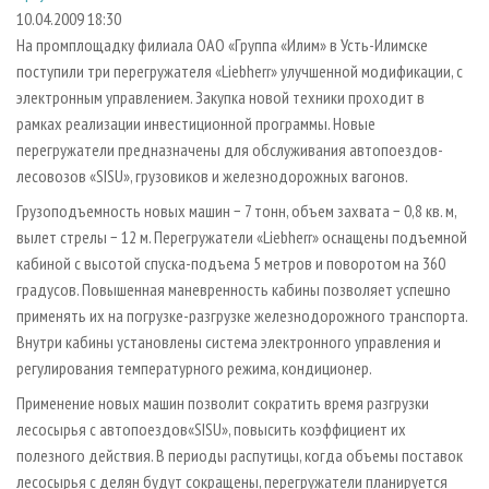
СУШКА ДРЕВЕСИНЫ
ПЕРСОНЫ
КОНТАКТЫ
РЕКЛАМА
10.04.2009 18:30
На промплощадку филиала ОАО «Группа «Илим» в Усть-Илимске
ПРОИЗВОДСТВО ДРЕВЕСНЫХ ПЛИТ
МОБИЛЬНЫЕ ВЫСТАВКИ
РЕКЛАМА НА САЙТЕ
поступили три перегружателя «Liebherr» улучшенной модификации, с
ДЕРЕВЯННОЕ ДОМОСТРОЕНИЕ
ОФИЦИАЛЬНЫЕ ДЕЛЕГАЦИИ
электронным управлением. Закупка новой техники проходит в
ПРОИЗВОДСТВО МЕБЕЛИ
рамках реализации инвестиционной программы. Новые
ПРИОРИТЕТНЫЕ ИНВЕСТПРОЕКТЫ
перегружатели предназначены для обслуживания автопоездов-
БИОЭНЕРГЕТИКА
RUSSIAN FORESTRY REVIEW
лесовозов «SISU», грузовиков и железнодорожных вагонов.
ЦБП
ГАЗЕТА ЛЕСПРОМФОРУМ
Грузоподъемность новых машин − 7 тонн, объем захвата − 0,8 кв. м,
ИНСТРУМЕНТ И МАТЕРИАЛЫ
БИБЛИОТЕКА СПЕЦИАЛИСТА
вылет стрелы − 12 м. Перегружатели «Liebherr» оснащены подъемной
кабиной с высотой спуска-подъема 5 метров и поворотом на 360
градусов. Повышенная маневренность кабины позволяет успешно
применять их на погрузке-разгрузке железнодорожного транспорта.
Внутри кабины установлены система электронного управления и
регулирования температурного режима, кондиционер.
Применение новых машин позволит сократить время разгрузки
лесосырья с автопоездов«SISU», повысить коэффициент их
полезного действия. В периоды распутицы, когда объемы поставок
лесосырья с делян будут сокращены, перегружатели планируется