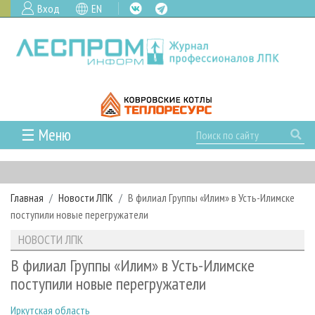
Вход
EN
☰ Меню
ГЛАВНАЯ
РУБРИКИ И ТЕМЫ
Главная
Новости ЛПК
В филиал Группы «Илим» в Усть-Илимске
РУБРИКИ ЖУРНАЛА
НОВОСТИ
поступили новые перегружатели
ЛЕСНОЕ ХОЗЯЙСТВО
КАЛЕНДАРЬ СОБЫТИЙ
ПРОЕКТЫ ЛПИ
НОВОСТИ ЛПК
ЛЕСОЗАГОТОВКА
НОВОСТИ ЛПК
АНАЛИТИКА
АРХИВ
В филиал Группы «Илим» в Усть-Илимске
ЛЕСОПИЛЕНИЕ
НОВОСТИ ЖУРНАЛА
ПРЕДПРИЯТИЯ ЛПК
АРХИВ ЖУРНАЛОВ
поступили новые перегружатели
О ЖУРНАЛЕ
ДЕРЕВООБРАБОТКА
НОВОСТИ КОМПАНИЙ
ЛЕСНЫЕ РЕГИОНЫ РОССИИ
СТАТЬИ
ПОДПИСКА
РЕКЛАМОДАТЕЛЯМ
Иркутская область