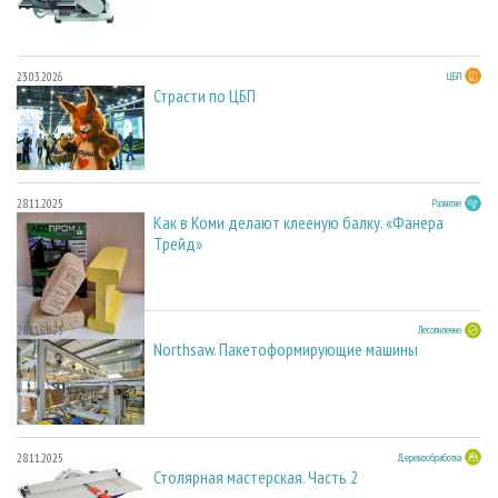
23.03.2026
ЦБП
Страсти по ЦБП
28.11.2025
Развитие
Как в Коми делают клееную балку. «Фанера
Трейд»
28.11.2025
Лесопиление
Northsaw. Пакетоформирующие машины
28.11.2025
Деревообработка
Столярная мастерская. Часть 2