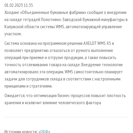
СУШКА ДРЕВЕСИНЫ
ПЕРСОНЫ
КОНТАКТЫ
РЕКЛАМА
01.02.2023 11:35
Холдинг «Объединенные бумажные фабрики» сообщил о внедрении
ПРОИЗВОДСТВО ДРЕВЕСНЫХ ПЛИТ
МОБИЛЬНЫЕ ВЫСТАВКИ
РЕКЛАМА НА САЙТЕ
на складе тетрадей Полотняно-Заводской бумажной мануфактуры в
ДЕРЕВЯННОЕ ДОМОСТРОЕНИЕ
ОФИЦИАЛЬНЫЕ ДЕЛЕГАЦИИ
Калужской области системы WMS, автоматизирующей управление
ПРОИЗВОДСТВО МЕБЕЛИ
участком.
ПРИОРИТЕТНЫЕ ИНВЕСТПРОЕКТЫ
БИОЭНЕРГЕТИКА
Система основана на программном решении AXELOT WMS X5 и
RUSSIAN FORESTRY REVIEW
позволяет предприятию отказаться от ручного выполнения
ЦБП
ГАЗЕТА ЛЕСПРОМФОРУМ
операций при приемке и отгрузке продукции, а также повысить
ИНСТРУМЕНТ И МАТЕРИАЛЫ
БИБЛИОТЕКА СПЕЦИАЛИСТА
точность отслеживания товара на складе. Внедрение технологии
автоматизировало эти операции, WMS самостоятельно планирует
задачи для сотрудников склада в соответствии с настроенными
принципами и стратегиями.
Ожидается, что оптимизация бизнес-процессов повысит плотность
хранения и исключит влияние человеческого фактора.
Источник новости:
«ОБФ»