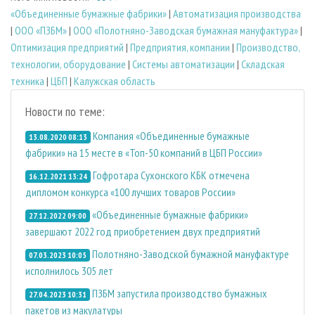
«Объединенные бумажные фабрики»
|
Автоматизация производства
|
ООО «ПЗБМ»
|
ООО «Полотняно-Заводская бумажная мануфактура»
|
Оптимизация предприятий
|
Предприятия, компании
|
Производство,
технологии, оборудование
|
Системы автоматизации
|
Складская
техника
|
ЦБП
|
Калужская область
Новости по теме:
Компания «Объединенные бумажные
13.08.2020 08:13
фабрики» на 15 месте в «Топ-50 компаний в ЦБП России»
Гофротара Сухонского КБК отмечена
16.12.2021 13:24
дипломом конкурса «100 лучших товаров России»
«Объединенные бумажные фабрики»
27.12.2022 09:00
завершают 2022 год приобретением двух предприятий
Полотняно-Заводской бумажной мануфактуре
07.03.2023 10:05
исполнилось 305 лет
ПЗБМ запустила производство бумажных
27.04.2023 10:31
пакетов из макулатуры