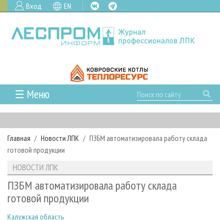
Вход
EN
☰ Меню
ГЛАВНАЯ
РУБРИКИ И ТЕМЫ
Главная
Новости ЛПК
ПЗБМ автоматизировала работу склада
РУБРИКИ ЖУРНАЛА
НОВОСТИ
готовой продукции
ЛЕСНОЕ ХОЗЯЙСТВО
КАЛЕНДАРЬ СОБЫТИЙ
ПРОЕКТЫ ЛПИ
НОВОСТИ ЛПК
ЛЕСОЗАГОТОВКА
НОВОСТИ ЛПК
АНАЛИТИКА
АРХИВ
ПЗБМ автоматизировала работу склада
ЛЕСОПИЛЕНИЕ
НОВОСТИ ЖУРНАЛА
ПРЕДПРИЯТИЯ ЛПК
АРХИВ ЖУРНАЛОВ
готовой продукции
О ЖУРНАЛЕ
ДЕРЕВООБРАБОТКА
НОВОСТИ КОМПАНИЙ
ЛЕСНЫЕ РЕГИОНЫ РОССИИ
СТАТЬИ
ПОДПИСКА
РЕКЛАМОДАТЕЛЯМ
Калужская область