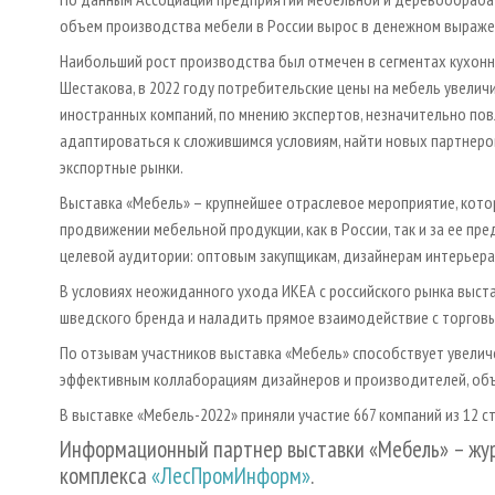
объем производства мебели в России вырос в денежном выражен
Наибольший рост производства был отмечен в сегментах кухонн
Шестакова, в 2022 году потребительские цены на мебель увелич
иностранных компаний, по мнению экспертов, незначительно пов
адаптироваться к сложившимся условиям, найти новых партнеро
экспортные рынки.
Выставка «Мебель» – крупнейшее отраслевое мероприятие, кото
продвижении мебельной продукции, как в России, так и за ее п
целевой аудитории: оптовым закупщикам, дизайнерам интерьера
В условиях неожиданного ухода ИКЕА с российского рынка выст
шведского бренда и наладить прямое взаимодействие с торговы
По отзывам участников выставка «Мебель» способствует увелич
эффективным коллаборациям дизайнеров и производителей, объ
В выставке «Мебель-2022» приняли участие 667 компаний из 12 ст
Информационный партнер выставки «Мебель» – жу
комплекса
«ЛесПромИнформ»
.