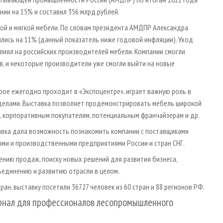
ии на 15% и составил 356 млрд.рублей.
ой и мягкой мебели. По словам президента АМДПР Александра
ились на 11% (данный показатель ниже годовой инфляции). Уход
лиял на российских производителей мебели. Компании смогли
в, и некоторые производители уже смогли выйти на новые
рое ежегодно проходит в «Экспоцентре», играет важную роль в
ределами. Выставка позволяет продемонстрировать мебель широкой
, корпоративным покупателям, потенциальным франчайзерам и др.
авка дала возможность познакомить компании с поставщиками
ми и производственными предприятиями России и стран СНГ.
ению продаж, поиску новых решений для развития бизнеса,
единению и развитию отрасли в целом.
ран, выставку посетили 36727 человек из 60 стран и 88 регионов РФ.
рнал для профессионалов лесопромышленного