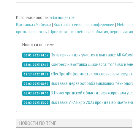
Источник новости:
«Экспоцентр»
Выставка «Мебель»
|
Выставки, семинары, конференции
|
Мебельн
промышленность
|
Производство мебели
|
События, мероприятия
Новости по теме:
Пять причин для участия в выставке All4Woo
30.01.2023 14:37
Конгресс и выставка «Биомасса: топливо и эн
16.01.2023 12:19
«ЛесПромИнформ» стал эксклюзивным предста
19.12.2022 18:38
Выставка деревообрабатывающих технологий
02.02.2023 08:39
В Нижегородской области зафиксировали ув
06.02.2023 10:50
Выставка VIFA Expo 2023 пройдет во Вьетнаме
09.02.2023 13:27
НОВОСТИ ПО ТЕМЕ