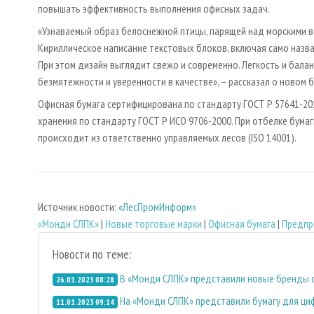
повышать эффективность выполнения офисных задач.
«Узнаваемый образ белоснежной птицы, парящей над морскими в
Кириллическое написание текстовых блоков, включая само назв
При этом дизайн выглядит свежо и современно. Легкость и бала
безмятежности и уверенности в качестве», – рассказал о новом
Офисная бумага сертифицирована по стандарту ГОСТ Р 57641-201
хранения по стандарту ГОСТ Р ИСО 9706-2000. При отбелке бума
происходит из ответственно управляемых лесов (ISO 14001).
Источник новости:
«ЛесПромИнформ»
«Монди СЛПК»
|
Новые торговые марки
|
Офисная бумага
|
Предпр
Новости по теме:
В «Монди СЛПК» представили новые бренды 
26.01.2023 08:28
На «Монди СЛПК» представили бумагу для ци
11.01.2023 09:14