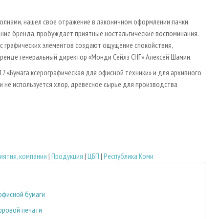
олнами, нашел свое отражение в лаконичном оформлении пачки.
ание бренда, пробуждает приятные ностальгические воспоминания.
нс графических элементов создают ощущение спокойствия,
 бренде генеральный директор «Монди Сейлз СНГ» Алексей Шамин.
7 «Бумага ксерографическая для офисной техники» и для архивного
ги не используется хлор, древесное сырье для производства
иятия, компании
|
Продукция
|
ЦБП
|
Республика Коми
офисной бумаги
фровой печати