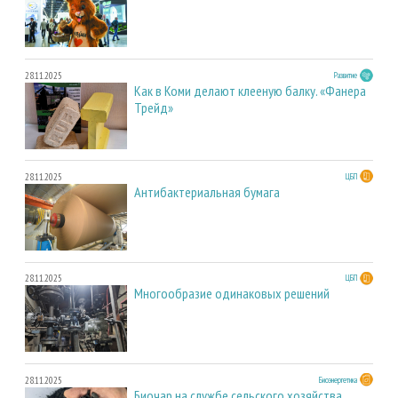
28.11.2025
Развитие
Как в Коми делают клееную балку. «Фанера
Трейд»
28.11.2025
ЦБП
Антибактериальная бумага
28.11.2025
ЦБП
Многообразие одинаковых решений
28.11.2025
Биоэнергетика
Биочар на службе сельского хозяйства