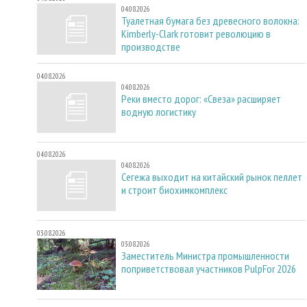
04.08.2026
Туалетная бумага без древесного волокна:
Kimberly-Clark готовит революцию в
производстве
04.08.2026
04.08.2026
Реки вместо дорог: «Свеза» расширяет
водную логистику
04.08.2026
04.08.2026
Сегежа выходит на китайский рынок пеллет
и строит биохимкомплекс
03.08.2026
03.08.2026
Заместитель Министра промышленности
поприветствовал участников PulpFor 2026