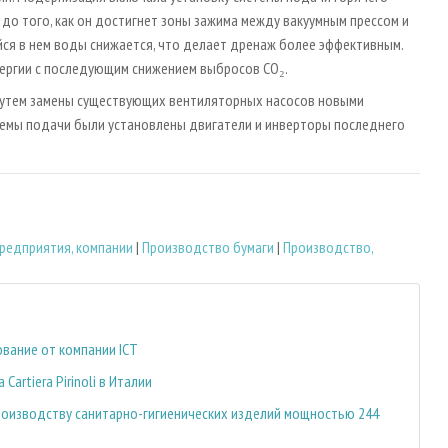
 до того, как он достигнет зоны зажима между вакуумным прессом и
йся в нем воды снижается, что делает дренаж более эффективным.
нергии с последующим снижением выбросов CO₂.
путем замены существующих вентиляторных насосов новыми
темы подачи были установлены двигатели и инверторы последнего
редприятия, компании
|
Производство бумаги
|
Производство,
ование от компании ICT
artiera Pirinoli в Италии
о производству санитарно-гигиенических изделий мощностью 244