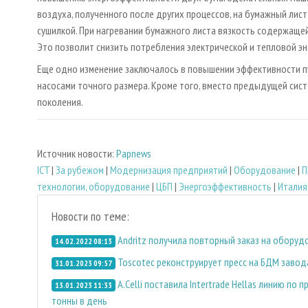
воздуха, полученного после других процессов, на бумажный лист
сушилкой. При нагревании бумажного листа вязкость содержаще
Это позволит снизить потребления электрической и тепловой э
Еще одно изменение заключалось в повышении эффективности 
насосами точного размера. Кроме того, вместо предыдущей сис
поколения.
Источник новости:
Papnews
ICT
|
За рубежом
|
Модернизация предприятий
|
Оборудование
|
П
технологии, оборудование
|
ЦБП
|
Энергоэффективность
|
Италия
Новости по теме:
Andritz получила повторный заказ на оборуд
14.02.2022 08:13
Toscotec реконструирует пресс на БДМ завода C
31.01.2023 09:57
A.Celli поставила Intertrade Hellas линию п
13.01.2023 11:33
тонны в день