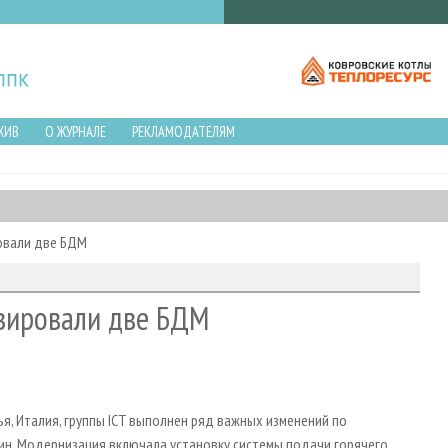
ХИВ
О ЖУРНАЛЕ
РЕКЛАМОДАТЕЛЯМ
ровали две БДМ
изировали две БДМ
я, Италия, группы ICT выполнен ряд важных изменений по
н. Модернизация включала установку системы подачи горячего