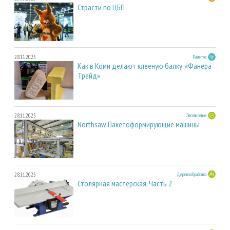
Страсти по ЦБП
28.11.2025
Развитие
Как в Коми делают клееную балку. «Фанера
Трейд»
28.11.2025
Лесопиление
Northsaw. Пакетоформирующие машины
28.11.2025
Деревообработка
Столярная мастерская. Часть 2