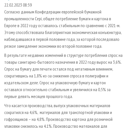
СУШКА ДРЕВЕСИНЫ
ПЕРСОНЫ
КОНТАКТЫ
РЕКЛАМА
22.02.2023 08:59
Согласно данным Конфедерации европейской бумажной
ПРОИЗВОДСТВО ДРЕВЕСНЫХ ПЛИТ
МОБИЛЬНЫЕ ВЫСТАВКИ
РЕКЛАМА НА САЙТЕ
промышленности Cepi, общее потребление бумаги и картона в
ДЕРЕВЯННОЕ ДОМОСТРОЕНИЕ
ОФИЦИАЛЬНЫЕ ДЕЛЕГАЦИИ
Европе в 2022 году оставалось стабильным по сравнению с 2021-м.
ПРОИЗВОДСТВО МЕБЕЛИ
Этому способствовала благоприятная экономическая конъюнктура,
ПРИОРИТЕТНЫЕ ИНВЕСТПРОЕКТЫ
наблюдавшаяся в первой половине года, за которой последовало
БИОЭНЕРГЕТИКА
RUSSIAN FORESTRY REVIEW
резкое замедление экономики во второй половине года.
ЦБП
ГАЗЕТА ЛЕСПРОМФОРУМ
В результате недавних изменений в структуре потребления спрос на
ИНСТРУМЕНТ И МАТЕРИАЛЫ
БИБЛИОТЕКА СПЕЦИАЛИСТА
товары санитарно-бытового назначения в 2022 году вырос на 3,6%.
Спрос на бумагу для печати остался под негативным влиянием,
сократившись на 1,8% из-за снижения спроса в полиграфии и
издательском деле. Спрос на упаковочную бумагу и картон
оставался относительно стабильным и увеличился на 0,5% за
первые девять месяцев прошлого года.
Что касается производства, выпуск упаковочных материалов
сократился на 4,6%, материалов для транспортной упаковки и
гофроящиков – на 4,8%. Производство картона для розничной
упаковки снизилось на 4,1%. Производство материалов для