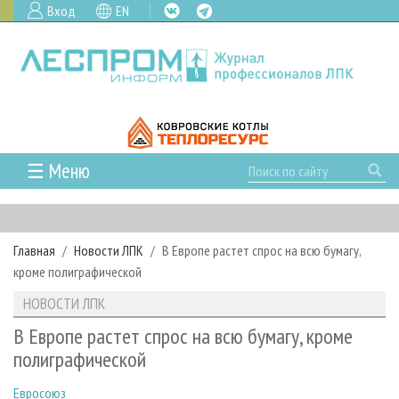
Вход
EN
☰ Меню
ГЛАВНАЯ
РУБРИКИ И ТЕМЫ
Главная
Новости ЛПК
В Европе растет спрос на всю бумагу,
РУБРИКИ ЖУРНАЛА
НОВОСТИ
кроме полиграфической
ЛЕСНОЕ ХОЗЯЙСТВО
КАЛЕНДАРЬ СОБЫТИЙ
ПРОЕКТЫ ЛПИ
НОВОСТИ ЛПК
ЛЕСОЗАГОТОВКА
НОВОСТИ ЛПК
АНАЛИТИКА
АРХИВ
В Европе растет спрос на всю бумагу, кроме
ЛЕСОПИЛЕНИЕ
НОВОСТИ ЖУРНАЛА
ПРЕДПРИЯТИЯ ЛПК
АРХИВ ЖУРНАЛОВ
полиграфической
О ЖУРНАЛЕ
ДЕРЕВООБРАБОТКА
НОВОСТИ КОМПАНИЙ
ЛЕСНЫЕ РЕГИОНЫ РОССИИ
СТАТЬИ
ПОДПИСКА
РЕКЛАМОДАТЕЛЯМ
Евросоюз