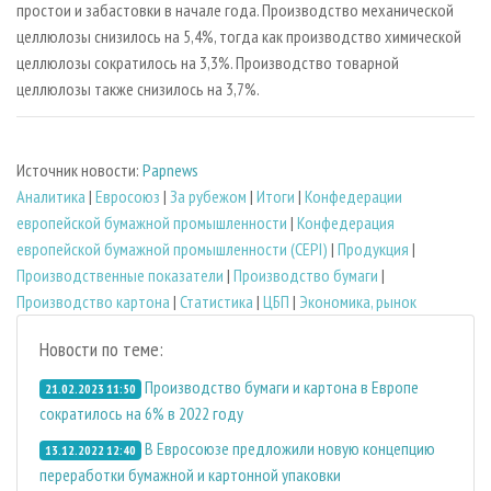
простои и забастовки в начале года. Производство механической
целлюлозы снизилось на 5,4%, тогда как производство химической
целлюлозы сократилось на 3,3%. Производство товарной
целлюлозы также снизилось на 3,7%.
Источник новости:
Papnews
Аналитика
|
Евросоюз
|
За рубежом
|
Итоги
|
Конфедерации
европейской бумажной промышленности
|
Конфедерация
европейской бумажной промышленности (CEPI)
|
Продукция
|
Производственные показатели
|
Производство бумаги
|
Производство картона
|
Статистика
|
ЦБП
|
Экономика, рынок
Новости по теме:
Производство бумаги и картона в Европе
21.02.2023 11:50
сократилось на 6% в 2022 году
В Евросоюзе предложили новую концепцию
13.12.2022 12:40
переработки бумажной и картонной упаковки