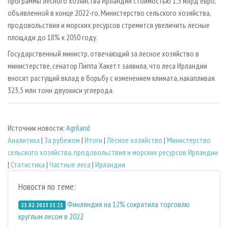
программы лесного хозяйства Ирландии стоимостью 1,3 млрд евро,
объявленной в конце 2022-го, Министерство сельского хозяйства,
продовольствия и морских ресурсов стремится увеличить лесные
площади до 18% к 2050 году.
Государственный министр, отвечающий за лесное хозяйство в
министерстве, сенатор Пиппа Хакетт заявила, что леса Ирландии
вносят растущий вклад в борьбу с изменением климата, накапливая
323,5 млн тонн двуокиси углерода.
Источник новости:
Agriland
Аналитика
|
За рубежом
|
Итоги
|
Лесное хозяйство
|
Министерство
сельского хозяйства, продовольствия и морских ресурсов Ирландии
|
Статистика
|
Частные леса
|
Ирландия
Новости по теме:
Финляндия на 12% сократила торговлю
21.02.2023 11:21
круглым лесом в 2022