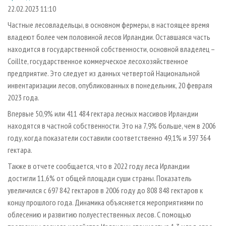
СУШКА ДРЕВЕСИНЫ
ПЕРСОНЫ
КОНТАКТЫ
РЕКЛАМА
22.02.2023 11:10
ПРОИЗВОДСТВО ДРЕВЕСНЫХ ПЛИТ
МОБИЛЬНЫЕ ВЫСТАВКИ
Частные лесовладельцы, в основном фермеры, в настоящее время
РЕКЛАМА НА САЙТЕ
владеют более чем половиной лесов Ирландии. Оставшаяся часть
ДЕРЕВЯННОЕ ДОМОСТРОЕНИЕ
ОФИЦИАЛЬНЫЕ ДЕЛЕГАЦИИ
находится в государственной собственности, основной владелец –
ПРОИЗВОДСТВО МЕБЕЛИ
ПРИОРИТЕТНЫЕ ИНВЕСТПРОЕКТЫ
Coillte, государственное коммерческое лесохозяйственное
БИОЭНЕРГЕТИКА
предприятие. Это следует из данных четвертой Национальной
RUSSIAN FORESTRY REVIEW
инвентаризации лесов, опубликованных в понедельник, 20 февраля
ЦБП
ГАЗЕТА ЛЕСПРОМФОРУМ
2023 года.
ИНСТРУМЕНТ И МАТЕРИАЛЫ
БИБЛИОТЕКА СПЕЦИАЛИСТА
Впервые 50,9% или 411 484 гектара лесных массивов Ирландии
находятся в частной собственности. Это на 7,9% больше, чем в 2006
году, когда показатели составили соответственно 49,1% и 397 364
гектара.
Также в отчете сообщается, что в 2022 году леса Ирландии
достигли 11,6% от общей площади суши страны. Показатель
увеличился с 697 842 гектаров в 2006 году до 808 848 гектаров к
концу прошлого года. Динамика объясняется мероприятиями по
облесению и развитию полуестественных лесов. С помощью