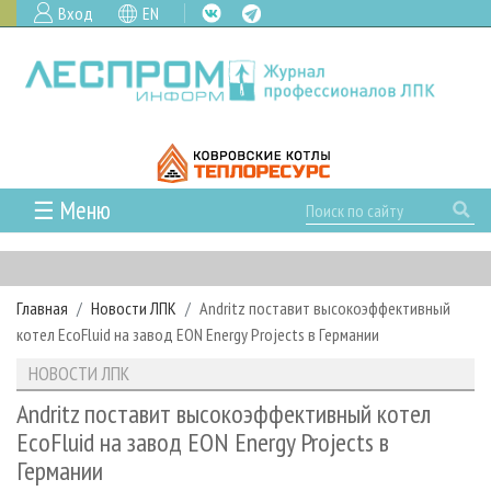
Вход
EN
☰ Меню
ГЛАВНАЯ
РУБРИКИ И ТЕМЫ
Главная
Новости ЛПК
Andritz поставит высокоэффективный
РУБРИКИ ЖУРНАЛА
НОВОСТИ
котел EcoFluid на завод EON Energy Projects в Германии
ЛЕСНОЕ ХОЗЯЙСТВО
КАЛЕНДАРЬ СОБЫТИЙ
ПРОЕКТЫ ЛПИ
НОВОСТИ ЛПК
ЛЕСОЗАГОТОВКА
НОВОСТИ ЛПК
АНАЛИТИКА
АРХИВ
Andritz поставит высокоэффективный котел
ЛЕСОПИЛЕНИЕ
НОВОСТИ ЖУРНАЛА
ПРЕДПРИЯТИЯ ЛПК
АРХИВ ЖУРНАЛОВ
EcoFluid на завод EON Energy Projects в
О ЖУРНАЛЕ
Германии
ДЕРЕВООБРАБОТКА
НОВОСТИ КОМПАНИЙ
ЛЕСНЫЕ РЕГИОНЫ РОССИИ
СТАТЬИ
ПОДПИСКА
РЕКЛАМОДАТЕЛЯМ