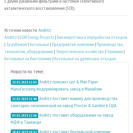
с двумя рукавными фильтрами и системой селективного
каталитического восстановления (SCR).
Источник новости:
Andritz
Andritz
|
EON Energy Projects
|
Биoэнергетика и переработка отходов
|
За рубежом
|
Котельные
|
Предприятия, компании
|
Производство,
технологии, оборудование
|
Энергетическое хозяйство
|
Германия
|
Котельные на биотопливе
|
Котельные на древесных отходах
Новости по теме:
Andritz поможет Lee & Man Paper
23.02.2023 11:05
Manufacturing модернизировать завод в Малайзии
Andritz поставит машину для производства
21.02.2023 11:40
санитарно-гигиенической на завод Procter & Gamble в США
Andritz поставит оборудование на завод
05.01.2023 12:46
МДФ в Таиланде
Andritz поставит бразильской компании
28.02.2023 10:32