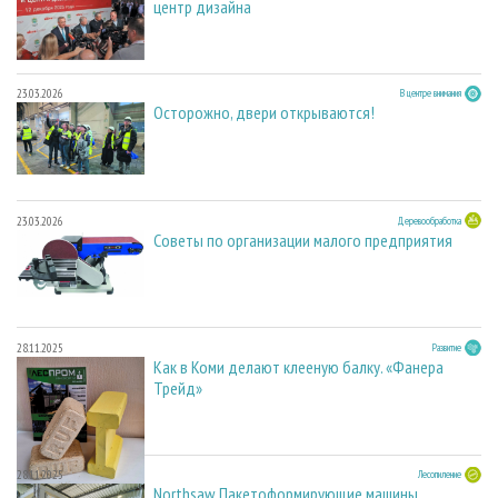
центр дизайна
23.03.2026
В центре внимания
Осторожно, двери открываются!
23.03.2026
Деревообработка
Советы по организации малого предприятия
28.11.2025
Развитие
Как в Коми делают клееную балку. «Фанера
Трейд»
28.11.2025
Лесопиление
Northsaw. Пакетоформирующие машины